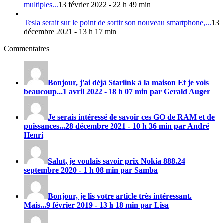
multiples...
13 février 2022 - 22 h 49 min
Tesla serait sur le point de sortir son nouveau smartphone,...
13
décembre 2021 - 13 h 17 min
Commentaires
Bonjour, j'ai déjà Starlink à la maison Et je vois
beaucoup...
1 avril 2022 - 18 h 07 min par Gerald Auger
Je serais intéressé de savoir ces GO de RAM et de
puissances...
28 décembre 2021 - 10 h 36 min par André
Henri
Salut, je voulais savoir prix
Nokia 888
.
24
septembre 2020 - 1 h 08 min par Samba
Bonjour, je lis votre article très intéressant.
Mais...
9 février 2019 - 13 h 18 min par Lisa