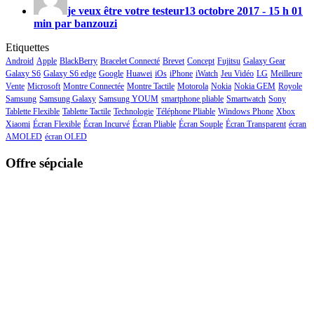
je veux être votre testeur
13 octobre 2017 - 15 h 01
min par banzouzi
Etiquettes
Android
Apple
BlackBerry
Bracelet Connecté
Brevet
Concept
Fujitsu
Galaxy Gear
Galaxy S6
Galaxy S6 edge
Google
Huawei
iOs
iPhone
iWatch
Jeu Vidéo
LG
Meilleure
Vente
Microsoft
Montre Connectée
Montre Tactile
Motorola
Nokia
Nokia GEM
Royole
Samsung
Samsung Galaxy
Samsung YOUM
smartphone pliable
Smartwatch
Sony
Tablette Flexible
Tablette Tactile
Technologie
Téléphone Pliable
Windows Phone
Xbox
Xiaomi
Écran Flexible
Écran Incurvé
Écran Pliable
Écran Souple
Écran Transparent
écran
AMOLED
écran OLED
Offre sépciale