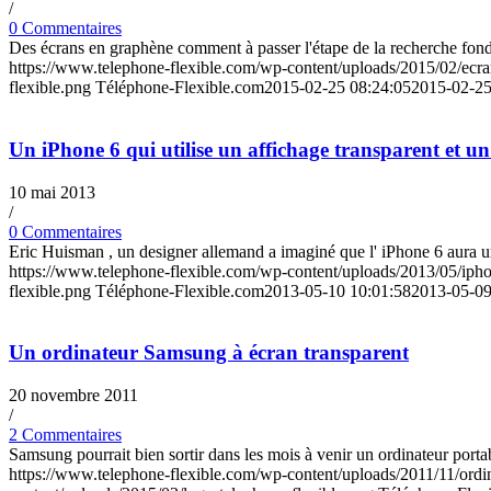
/
0 Commentaires
Des écrans en graphène comment à passer l'étape de la recherche fonda
https://www.telephone-flexible.com/wp-content/uploads/2015/02/ecr
flexible.png
Téléphone-Flexible.com
2015-02-25 08:24:05
2015-02-25
Un iPhone 6 qui utilise un affichage transparent et u
10 mai 2013
/
0 Commentaires
Eric Huisman , un designer allemand a imaginé que l' iPhone 6 aura un
https://www.telephone-flexible.com/wp-content/uploads/2013/05/ipho
flexible.png
Téléphone-Flexible.com
2013-05-10 10:01:58
2013-05-09
Un ordinateur Samsung à écran transparent
20 novembre 2011
/
2 Commentaires
Samsung pourrait bien sortir dans les mois à venir un ordinateur porta
https://www.telephone-flexible.com/wp-content/uploads/2011/11/ordi