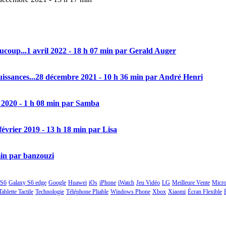
aucoup...
1 avril 2022 - 18 h 07 min par Gerald Auger
issances...
28 décembre 2021 - 10 h 36 min par André Henri
 2020 - 1 h 08 min par Samba
février 2019 - 13 h 18 min par Lisa
min par banzouzi
 S6
Galaxy S6 edge
Google
Huawei
iOs
iPhone
iWatch
Jeu Vidéo
LG
Meilleure Vente
Micro
Tablette Tactile
Technologie
Téléphone Pliable
Windows Phone
Xbox
Xiaomi
Écran Flexible