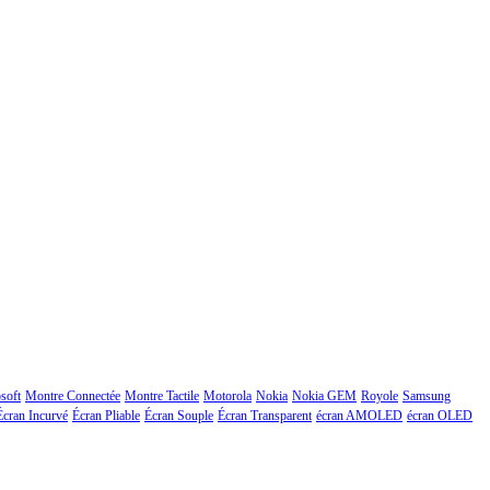
soft
Montre Connectée
Montre Tactile
Motorola
Nokia
Nokia GEM
Royole
Samsung
Écran Incurvé
Écran Pliable
Écran Souple
Écran Transparent
écran AMOLED
écran OLED