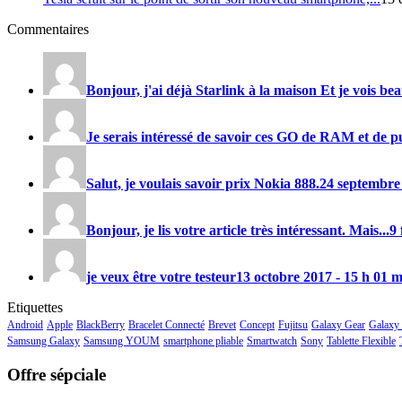
Commentaires
Bonjour, j'ai déjà Starlink à la maison Et je vois be
Je serais intéressé de savoir ces GO de RAM et de pu
Salut, je voulais savoir prix
Nokia 888
.
24 septembre
Bonjour, je lis votre article très intéressant. Mais...
9 
je veux être votre testeur
13 octobre 2017 - 15 h 01 
Etiquettes
Android
Apple
BlackBerry
Bracelet Connecté
Brevet
Concept
Fujitsu
Galaxy Gear
Galaxy
Samsung Galaxy
Samsung YOUM
smartphone pliable
Smartwatch
Sony
Tablette Flexible
Offre sépciale