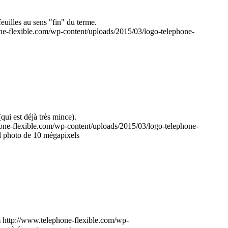
uilles au sens "fin" du terme.
ne-flexible.com/wp-content/uploads/2015/03/logo-telephone-
ui est déjà très mince).
one-flexible.com/wp-content/uploads/2015/03/logo-telephone-
il photo de 10 mégapixels
m
http://www.telephone-flexible.com/wp-