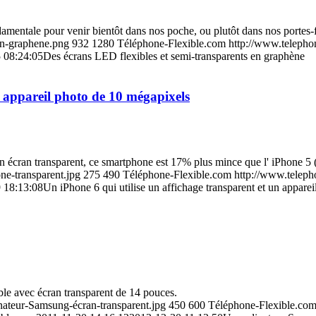
mentale pour venir bientôt dans nos poche, ou plutôt dans nos portes-fe
an-graphene.png
932
1280
Téléphone-Flexible.com
http://www.telepho
 08:24:05
Des écrans LED flexibles et semi-transparents en graphène
n appareil photo de 10 mégapixels
 écran transparent, ce smartphone est 17% plus mince que l' iPhone 5 (q
ne-transparent.jpg
275
490
Téléphone-Flexible.com
http://www.teleph
 18:13:08
Un iPhone 6 qui utilise un affichage transparent et un appare
ble avec écran transparent de 14 pouces.
nateur-Samsung-écran-transparent.jpg
450
600
Téléphone-Flexible.co