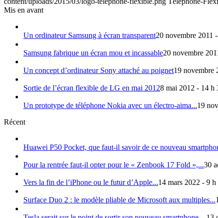
content/uploads/2015/03/logo-telephone-flexible.png
Téléphone-Flex
Mis en avant
Un ordinateur Samsung à écran transparent
20 novembre 2011 -
Samsung fabrique un écran mou et incassable
20 novembre 2011
Un concept d’ordinateur Sony attaché au poignet
19 novembre 2
Sortie de l’écran flexible de LG en mai 2012
8 mai 2012 - 14 h
Un prototype de téléphone Nokia avec un électro-aima...
19 nov
Récent
Huawei P50 Pocket, que faut-il savoir de ce nouveau smartphon
Pour la rentrée faut-il opter pour le « Zenbook 17 Fold »,...
30 a
Vers la fin de l’iPhone ou le futur d’Apple...
14 mars 2022 - 9 h
Surface Duo 2 : le modèle pliable de Microsoft aux multiples...
Tesla serait sur le point de sortir son nouveau smartphone,...
13 