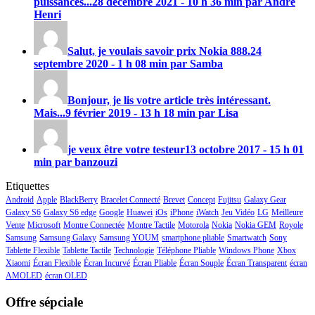
puissances...
28 décembre 2021 - 10 h 36 min par André
Henri
Salut, je voulais savoir prix
Nokia 888
.
24
septembre 2020 - 1 h 08 min par Samba
Bonjour, je lis votre article très intéressant.
Mais...
9 février 2019 - 13 h 18 min par Lisa
je veux être votre testeur
13 octobre 2017 - 15 h 01
min par banzouzi
Etiquettes
Android
Apple
BlackBerry
Bracelet Connecté
Brevet
Concept
Fujitsu
Galaxy Gear
Galaxy S6
Galaxy S6 edge
Google
Huawei
iOs
iPhone
iWatch
Jeu Vidéo
LG
Meilleure
Vente
Microsoft
Montre Connectée
Montre Tactile
Motorola
Nokia
Nokia GEM
Royole
Samsung
Samsung Galaxy
Samsung YOUM
smartphone pliable
Smartwatch
Sony
Tablette Flexible
Tablette Tactile
Technologie
Téléphone Pliable
Windows Phone
Xbox
Xiaomi
Écran Flexible
Écran Incurvé
Écran Pliable
Écran Souple
Écran Transparent
écran
AMOLED
écran OLED
Offre sépciale