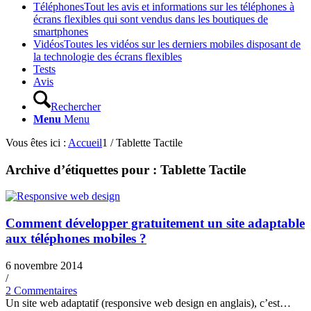
Téléphones
Tout les avis et informations sur les téléphones à
écrans flexibles qui sont vendus dans les boutiques de
smartphones
Vidéos
Toutes les vidéos sur les derniers mobiles disposant de
la technologie des écrans flexibles
Tests
Avis
Rechercher
Menu
Menu
Vous êtes ici :
Accueil
1
/
Tablette Tactile
Archive d’étiquettes pour :
Tablette Tactile
Comment développer gratuitement un site adaptable
aux téléphones mobiles ?
6 novembre 2014
/
2 Commentaires
Un site web adaptatif (responsive web design en anglais), c’est…