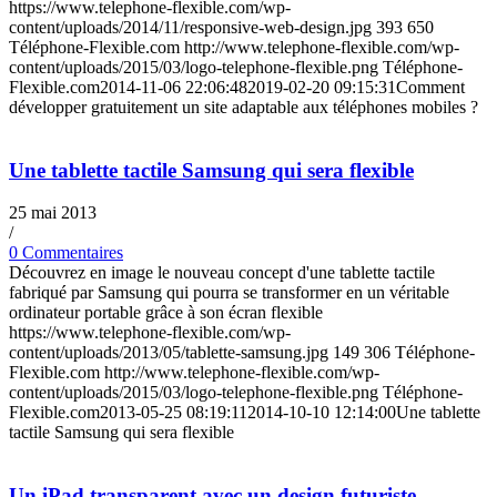
https://www.telephone-flexible.com/wp-
content/uploads/2014/11/responsive-web-design.jpg
393
650
Téléphone-Flexible.com
http://www.telephone-flexible.com/wp-
content/uploads/2015/03/logo-telephone-flexible.png
Téléphone-
Flexible.com
2014-11-06 22:06:48
2019-02-20 09:15:31
Comment
développer gratuitement un site adaptable aux téléphones mobiles ?
Une tablette tactile Samsung qui sera flexible
25 mai 2013
/
0 Commentaires
Découvrez en image le nouveau concept d'une tablette tactile
fabriqué par Samsung qui pourra se transformer en un véritable
ordinateur portable grâce à son écran flexible
https://www.telephone-flexible.com/wp-
content/uploads/2013/05/tablette-samsung.jpg
149
306
Téléphone-
Flexible.com
http://www.telephone-flexible.com/wp-
content/uploads/2015/03/logo-telephone-flexible.png
Téléphone-
Flexible.com
2013-05-25 08:19:11
2014-10-10 12:14:00
Une tablette
tactile Samsung qui sera flexible
Un iPad transparent avec un design futuriste