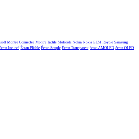
soft
Montre Connectée
Montre Tactile
Motorola
Nokia
Nokia GEM
Royole
Samsung
Écran Incurvé
Écran Pliable
Écran Souple
Écran Transparent
écran AMOLED
écran OLED