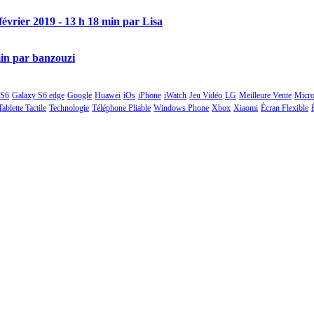
février 2019 - 13 h 18 min par Lisa
min par banzouzi
 S6
Galaxy S6 edge
Google
Huawei
iOs
iPhone
iWatch
Jeu Vidéo
LG
Meilleure Vente
Micro
Tablette Tactile
Technologie
Téléphone Pliable
Windows Phone
Xbox
Xiaomi
Écran Flexible