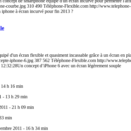
un concept de smartphone équipé d'un écran incurvé pour permettre l'
one-courbe.jpg
310
490
Téléphone-Flexible.com
http://www.telephone-
 iphone à écran incurvé pour fin 2013 ?
le
uipé d'un écran flexible et quasiment incassable grâce à un écran en pl
cepte-iphone-6.jpg
387
562
Téléphone-Flexible.com
http://www.teleph
 12:32:28
Un concept d’iPhone 6 avec un écran légèrement souple
 14 h 16 min
 - 13 h 29 min
011 - 21 h 09 min
 33 min
embre 2011 - 16 h 34 min