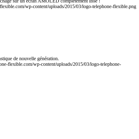
affichage sur un écran AMOLED complètement lisse !
flexible.com/wp-content/uploads/2015/03/logo-telephone-flexible.png
astique de nouvelle génération.
one-flexible.com/wp-content/uploads/2015/03/logo-telephone-