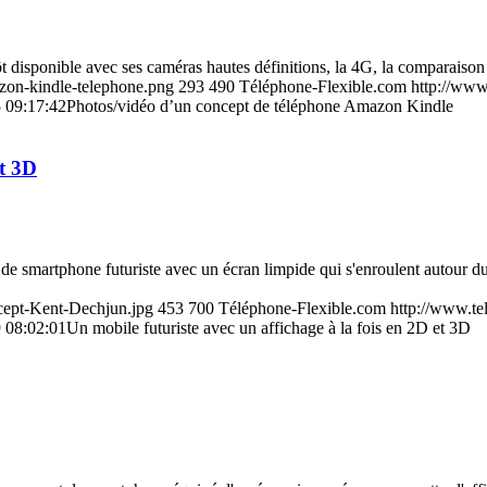
isponible avec ses caméras hautes définitions, la 4G, la comparaison 
zon-kindle-telephone.png
293
490
Téléphone-Flexible.com
http://www
 09:17:42
Photos/vidéo d’un concept de téléphone Amazon Kindle
et 3D
smartphone futuriste avec un écran limpide qui s'enroulent autour du té
cept-Kent-Dechjun.jpg
453
700
Téléphone-Flexible.com
http://www.te
 08:02:01
Un mobile futuriste avec un affichage à la fois en 2D et 3D