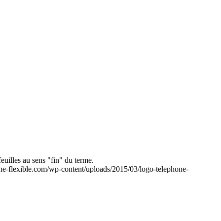
uilles au sens "fin" du terme.
ne-flexible.com/wp-content/uploads/2015/03/logo-telephone-