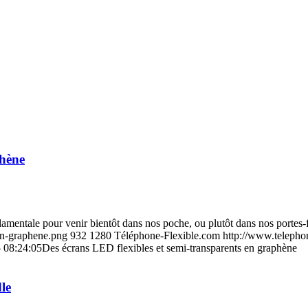
phène
mentale pour venir bientôt dans nos poche, ou plutôt dans nos portes-fe
an-graphene.png
932
1280
Téléphone-Flexible.com
http://www.telepho
 08:24:05
Des écrans LED flexibles et semi-transparents en graphène
le