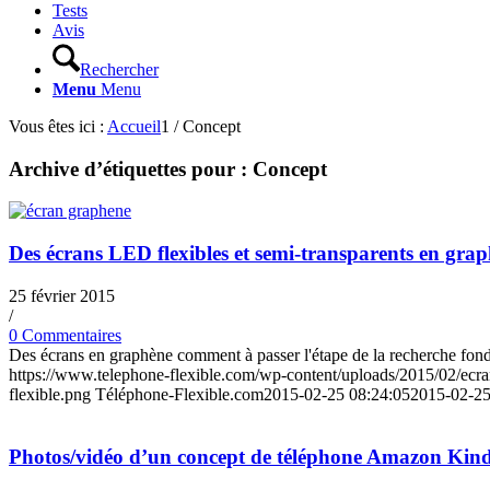
Tests
Avis
Rechercher
Menu
Menu
Vous êtes ici :
Accueil
1
/
Concept
Archive d’étiquettes pour :
Concept
Des écrans LED flexibles et semi-transparents en gra
25 février 2015
/
0 Commentaires
Des écrans en graphène comment à passer l'étape de la recherche fonda
https://www.telephone-flexible.com/wp-content/uploads/2015/02/ecr
flexible.png
Téléphone-Flexible.com
2015-02-25 08:24:05
2015-02-25
Photos/vidéo d’un concept de téléphone Amazon Kind