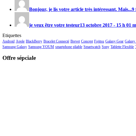
Bonjour, je lis votre article très intéressant. Mais...
9 
je veux être votre testeur
13 octobre 2017 - 15 h 01 
Etiquettes
Android
Apple
BlackBerry
Bracelet Connecté
Brevet
Concept
Fujitsu
Galaxy Gear
Galaxy
Samsung Galaxy
Samsung YOUM
smartphone pliable
Smartwatch
Sony
Tablette Flexible
Offre sépciale