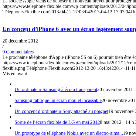
La société Apple viens de déposer un nouveau brevet pour protéger 
https://www.telephone-flexible.com/wp-content/uploads/2013/04/iph
Téléphone-Flexible.com
2013-04-12 17:03:04
2013-04-12 17:03:04
Un
Un concept d’iPhone 6 avec un écran légèrement soup
20 décembre 2012
/
0 Commentaires
Le prochaine téléphone d'Apple (iPhone 5S ou 6) pourrait bien être éq
https://www.telephone-flexible.com/wp-content/uploads/2012/12/con
flexible.png
Téléphone-Flexible.com
2012-12-20 16:43:42
2014-11-11
Mis en avant
Un ordinateur Samsung à écran transparent
20 novembre 2011 -
Samsung fabrique un écran mou et incassable
20 novembre 2011
Un concept d’ordinateur Sony attaché au poignet
19 novembre 2
Sortie de l’écran flexible de LG en mai 2012
8 mai 2012 - 14 h
Un prototype de téléphone Nokia avec un électro-aima...
19 nov