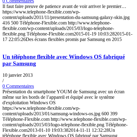
0 Commentaires
Il faut faire preuve de patience avant de voir arriver le premier…
https://www.telephone-flexible.com/wp-
content/uploads/2011/11/presentation-du-samsung-galaxy-skin.jpg
416
500
Téléphone-Flexible.com
http://www.telephone-
flexible.com/wp-content/uploads/2015/03/logo-telephone-
flexible.png
Téléphone-Flexible.com
2015-01-19 10:03:28
2015-01-
17 22:05:26
Des écrans flexibles promis par Samsung en 2015
Un téléphone flexible avec Windows OS fabriqué
par Samsung
10 janvier 2013
/
0 Commentaires
Présentation du smartphone YOUM de Samsung avec un écran
même sur les bords de l’appareil et équipé avec le système
d'exploitation Windows OS
https://www.telephone-flexible.com/wp-
content/uploads/2013/01/samsung-windows-os.jpg
600
399
Téléphone-Flexible.com
http://www.telephone-flexible.com/wp-
content/uploads/2015/03/logo-telephone-flexible.png
Téléphone-
Flexible.com
2013-01-10 19:03:38
2014-11-11 12:32:28
Un
téléphone flexible avec Windows OS fabriqué par Samsung