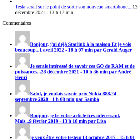
Tesla serait sur le point de sortir son nouveau smartphone,...
13
décembre 2021 - 13 h 17 min
Commentaires
Bonjour, j'ai déjà Starlink à la maison Et je vois
beaucoup...
1 avril 2022 - 18 h 07 min par Gerald Auger
Je serais intéressé de savoir ces GO de RAM et de
puissances...
28 décembre 2021 - 10 h 36 min par André
Henri
Salut, je voulais savoir prix
Nokia 888
.
24
septembre 2020 - 1 h 08 min par Samba
Bonjour, je lis votre article très intéressant.
Mais...
9 février 2019 - 13 h 18 min par Lisa
je veux être votre testeur
13 octobre 2017 - 15 h 01