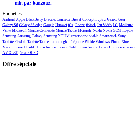
min par banzouzi
Etiquettes
Android
Apple
BlackBerry
Bracelet Connecté
Brevet
Concept
Fujitsu
Galaxy Gear
Galaxy S6
Galaxy S6 edge
Google
Huawei
iOs
iPhone
iWatch
Jeu Vidéo
LG
Meilleure
Vente
Microsoft
Montre Connectée
Montre Tactile
Motorola
Nokia
Nokia GEM
Royole
Samsung
Samsung Galaxy
Samsung YOUM
smartphone pliable
Smartwatch
Sony
Tablette Flexible
Tablette Tactile
Technologie
Téléphone Pliable
Windows Phone
Xbox
Xiaomi
Écran Flexible
Écran Incurvé
Écran Pliable
Écran Souple
Écran Transparent
écran
AMOLED
écran OLED
Offre sépciale