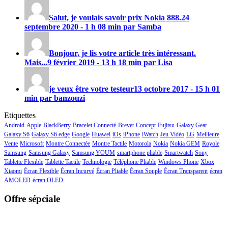
Salut, je voulais savoir prix
Nokia 888
.
24
septembre 2020 - 1 h 08 min par Samba
Bonjour, je lis votre article très intéressant.
Mais...
9 février 2019 - 13 h 18 min par Lisa
je veux être votre testeur
13 octobre 2017 - 15 h 01
min par banzouzi
Etiquettes
Android
Apple
BlackBerry
Bracelet Connecté
Brevet
Concept
Fujitsu
Galaxy Gear
Galaxy S6
Galaxy S6 edge
Google
Huawei
iOs
iPhone
iWatch
Jeu Vidéo
LG
Meilleure
Vente
Microsoft
Montre Connectée
Montre Tactile
Motorola
Nokia
Nokia GEM
Royole
Samsung
Samsung Galaxy
Samsung YOUM
smartphone pliable
Smartwatch
Sony
Tablette Flexible
Tablette Tactile
Technologie
Téléphone Pliable
Windows Phone
Xbox
Xiaomi
Écran Flexible
Écran Incurvé
Écran Pliable
Écran Souple
Écran Transparent
écran
AMOLED
écran OLED
Offre sépciale