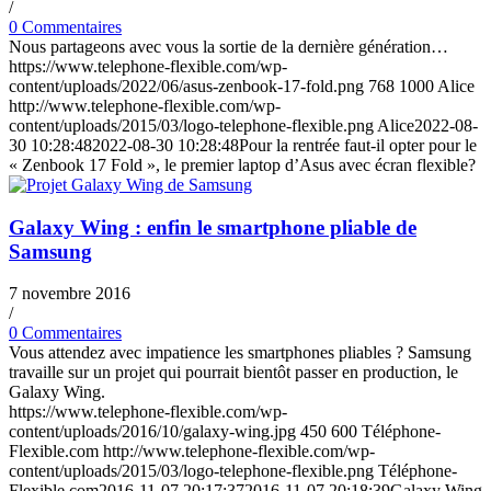
/
0 Commentaires
Nous partageons avec vous la sortie de la dernière génération…
https://www.telephone-flexible.com/wp-
content/uploads/2022/06/asus-zenbook-17-fold.png
768
1000
Alice
http://www.telephone-flexible.com/wp-
content/uploads/2015/03/logo-telephone-flexible.png
Alice
2022-08-
30 10:28:48
2022-08-30 10:28:48
Pour la rentrée faut-il opter pour le
« Zenbook 17 Fold », le premier laptop d’Asus avec écran flexible?
Galaxy Wing : enfin le smartphone pliable de
Samsung
7 novembre 2016
/
0 Commentaires
Vous attendez avec impatience les smartphones pliables ? Samsung
travaille sur un projet qui pourrait bientôt passer en production, le
Galaxy Wing.
https://www.telephone-flexible.com/wp-
content/uploads/2016/10/galaxy-wing.jpg
450
600
Téléphone-
Flexible.com
http://www.telephone-flexible.com/wp-
content/uploads/2015/03/logo-telephone-flexible.png
Téléphone-
Flexible.com
2016-11-07 20:17:37
2016-11-07 20:18:39
Galaxy Wing