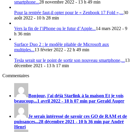
smartphone...
28 novembre 2022 - 13 h 49 min
Pour la rentrée faut-il opter pour le « Zenbook 17 Fold »,...
30
août 2022 - 10 h 28 min
Vers la fin de l’iPhone ou le futur d’Apple...
14 mars 2022 - 9
h 36 min
Surface Duo 2 : le modèle pliable de Microsoft aux
multiples...
13 février 2022 - 22 h 49 min
Tesla serait sur le point de sortir son nouveau smartphone,...
13
décembre 2021 - 13 h 17 min
Commentaires
Bonjour, j'ai déjà Starlink à la maison Et je vois
beaucoup...
1 avril 2022 - 18 h 07 min par Gerald Auger
Je serais intéressé de savoir ces GO de RAM et de
puissances...
28 décembre 2021 - 10 h 36 min par André
Henri