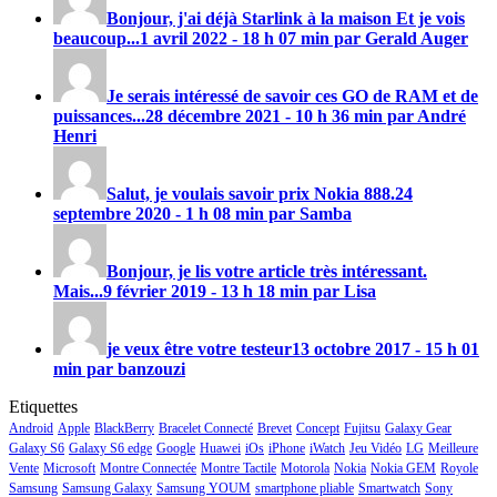
Bonjour, j'ai déjà Starlink à la maison Et je vois
beaucoup...
1 avril 2022 - 18 h 07 min par Gerald Auger
Je serais intéressé de savoir ces GO de RAM et de
puissances...
28 décembre 2021 - 10 h 36 min par André
Henri
Salut, je voulais savoir prix
Nokia 888
.
24
septembre 2020 - 1 h 08 min par Samba
Bonjour, je lis votre article très intéressant.
Mais...
9 février 2019 - 13 h 18 min par Lisa
je veux être votre testeur
13 octobre 2017 - 15 h 01
min par banzouzi
Etiquettes
Android
Apple
BlackBerry
Bracelet Connecté
Brevet
Concept
Fujitsu
Galaxy Gear
Galaxy S6
Galaxy S6 edge
Google
Huawei
iOs
iPhone
iWatch
Jeu Vidéo
LG
Meilleure
Vente
Microsoft
Montre Connectée
Montre Tactile
Motorola
Nokia
Nokia GEM
Royole
Samsung
Samsung Galaxy
Samsung YOUM
smartphone pliable
Smartwatch
Sony