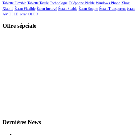
Tablette Flexible
Tablette Tactile
Technologie
Téléphone Pliable
Windows Phone
Xbox
Xiaomi
Écran Flexible
Écran Incurvé
Écran Pliable
Écran Souple
Écran Transparent
écran
AMOLED
écran OLED
Offre sépciale
Dernières News