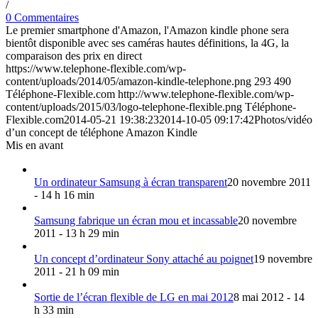
/
0 Commentaires
Le premier smartphone d'Amazon, l'Amazon kindle phone sera
bientôt disponible avec ses caméras hautes définitions, la 4G, la
comparaison des prix en direct
https://www.telephone-flexible.com/wp-
content/uploads/2014/05/amazon-kindle-telephone.png
293
490
Téléphone-Flexible.com
http://www.telephone-flexible.com/wp-
content/uploads/2015/03/logo-telephone-flexible.png
Téléphone-
Flexible.com
2014-05-21 19:38:23
2014-10-05 09:17:42
Photos/vidéo
d’un concept de téléphone Amazon Kindle
Mis en avant
Un ordinateur Samsung à écran transparent
20 novembre 2011
- 14 h 16 min
Samsung fabrique un écran mou et incassable
20 novembre
2011 - 13 h 29 min
Un concept d’ordinateur Sony attaché au poignet
19 novembre
2011 - 21 h 09 min
Sortie de l’écran flexible de LG en mai 2012
8 mai 2012 - 14
h 33 min