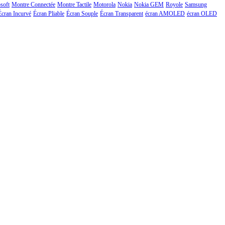
soft
Montre Connectée
Montre Tactile
Motorola
Nokia
Nokia GEM
Royole
Samsung
Écran Incurvé
Écran Pliable
Écran Souple
Écran Transparent
écran AMOLED
écran OLED