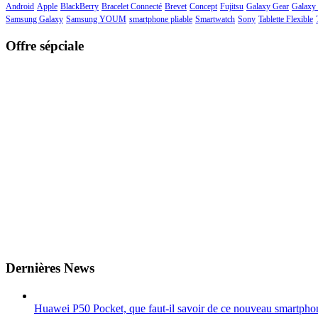
Android
Apple
BlackBerry
Bracelet Connecté
Brevet
Concept
Fujitsu
Galaxy Gear
Galaxy
Samsung Galaxy
Samsung YOUM
smartphone pliable
Smartwatch
Sony
Tablette Flexible
Offre sépciale
Dernières News
Huawei P50 Pocket, que faut-il savoir de ce nouveau smartphon