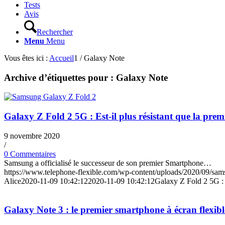
Tests
Avis
Rechercher
Menu
Menu
Vous êtes ici :
Accueil
1
/
Galaxy Note
Archive d’étiquettes pour :
Galaxy Note
Galaxy Z Fold 2 5G : Est-il plus résistant que la prem
9 novembre 2020
/
0 Commentaires
Samsung a officialisé le successeur de son premier Smartphone…
https://www.telephone-flexible.com/wp-content/uploads/2020/09/sam
Alice
2020-11-09 10:42:12
2020-11-09 10:42:12
Galaxy Z Fold 2 5G : E
Galaxy Note 3 : le premier smartphone à écran flexibl