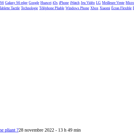
 S6
Galaxy S6 edge
Google
Huawei
iOs
iPhone
iWatch
Jeu Vidéo
LG
Meilleure Vente
Micro
Tablette Tactile
Technologie
Téléphone Pliable
Windows Phone
Xbox
Xiaomi
Écran Flexible
e pliant ?
28 novembre 2022 - 13 h 49 min