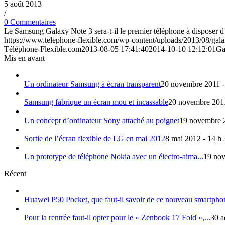
5 août 2013
/
0 Commentaires
Le Samsung Galaxy Note 3 sera-t-il le premier téléphone à disposer d’
https://www.telephone-flexible.com/wp-content/uploads/2013/08/gala
Téléphone-Flexible.com
2013-08-05 17:41:40
2014-10-10 12:12:01
Ga
Mis en avant
Un ordinateur Samsung à écran transparent
20 novembre 2011 -
Samsung fabrique un écran mou et incassable
20 novembre 2011
Un concept d’ordinateur Sony attaché au poignet
19 novembre 2
Sortie de l’écran flexible de LG en mai 2012
8 mai 2012 - 14 h
Un prototype de téléphone Nokia avec un électro-aima...
19 nov
Récent
Huawei P50 Pocket, que faut-il savoir de ce nouveau smartphon
Pour la rentrée faut-il opter pour le « Zenbook 17 Fold »,...
30 a