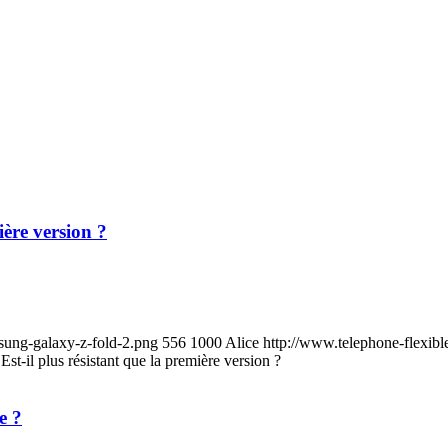
ière version ?
sung-galaxy-z-fold-2.png
556
1000
Alice
http://www.telephone-flexibl
st-il plus résistant que la première version ?
e ?