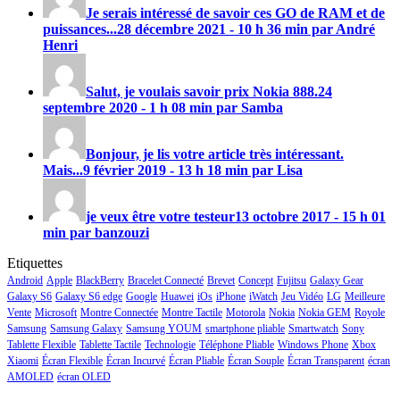
Je serais intéressé de savoir ces GO de RAM et de
puissances...
28 décembre 2021 - 10 h 36 min par André
Henri
Salut, je voulais savoir prix
Nokia 888
.
24
septembre 2020 - 1 h 08 min par Samba
Bonjour, je lis votre article très intéressant.
Mais...
9 février 2019 - 13 h 18 min par Lisa
je veux être votre testeur
13 octobre 2017 - 15 h 01
min par banzouzi
Etiquettes
Android
Apple
BlackBerry
Bracelet Connecté
Brevet
Concept
Fujitsu
Galaxy Gear
Galaxy S6
Galaxy S6 edge
Google
Huawei
iOs
iPhone
iWatch
Jeu Vidéo
LG
Meilleure
Vente
Microsoft
Montre Connectée
Montre Tactile
Motorola
Nokia
Nokia GEM
Royole
Samsung
Samsung Galaxy
Samsung YOUM
smartphone pliable
Smartwatch
Sony
Tablette Flexible
Tablette Tactile
Technologie
Téléphone Pliable
Windows Phone
Xbox
Xiaomi
Écran Flexible
Écran Incurvé
Écran Pliable
Écran Souple
Écran Transparent
écran
AMOLED
écran OLED