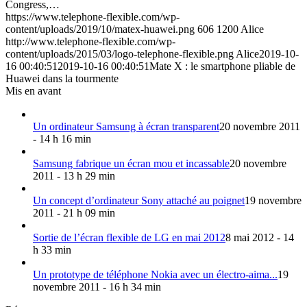
Congress,…
https://www.telephone-flexible.com/wp-
content/uploads/2019/10/matex-huawei.png
606
1200
Alice
http://www.telephone-flexible.com/wp-
content/uploads/2015/03/logo-telephone-flexible.png
Alice
2019-10-
16 00:40:51
2019-10-16 00:40:51
Mate X : le smartphone pliable de
Huawei dans la tourmente
Mis en avant
Un ordinateur Samsung à écran transparent
20 novembre 2011
- 14 h 16 min
Samsung fabrique un écran mou et incassable
20 novembre
2011 - 13 h 29 min
Un concept d’ordinateur Sony attaché au poignet
19 novembre
2011 - 21 h 09 min
Sortie de l’écran flexible de LG en mai 2012
8 mai 2012 - 14
h 33 min
Un prototype de téléphone Nokia avec un électro-aima...
19
novembre 2011 - 16 h 34 min