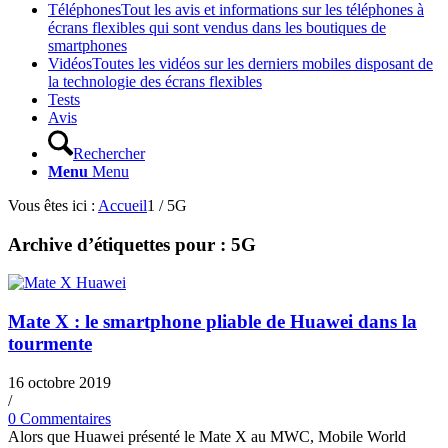
Téléphones
Tout les avis et informations sur les téléphones à
écrans flexibles qui sont vendus dans les boutiques de
smartphones
Vidéos
Toutes les vidéos sur les derniers mobiles disposant de
la technologie des écrans flexibles
Tests
Avis
Rechercher
Menu
Menu
Vous êtes ici :
Accueil
1
/
5G
Archive d’étiquettes pour :
5G
Mate X : le smartphone pliable de Huawei dans la
tourmente
16 octobre 2019
/
0 Commentaires
Alors que Huawei présenté le Mate X au MWC, Mobile World