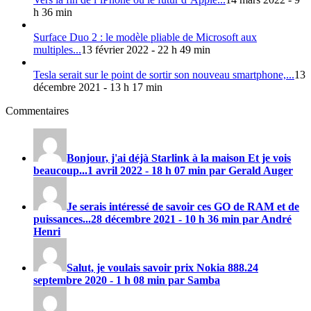
h 36 min
Surface Duo 2 : le modèle pliable de Microsoft aux
multiples...
13 février 2022 - 22 h 49 min
Tesla serait sur le point de sortir son nouveau smartphone,...
13
décembre 2021 - 13 h 17 min
Commentaires
Bonjour, j'ai déjà Starlink à la maison Et je vois
beaucoup...
1 avril 2022 - 18 h 07 min par Gerald Auger
Je serais intéressé de savoir ces GO de RAM et de
puissances...
28 décembre 2021 - 10 h 36 min par André
Henri
Salut, je voulais savoir prix
Nokia 888
.
24
septembre 2020 - 1 h 08 min par Samba