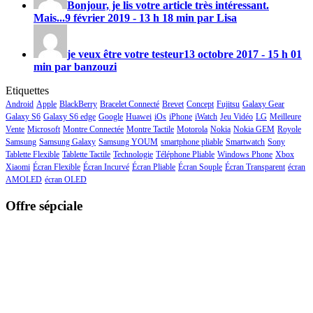
Bonjour, je lis votre article très intéressant.
Mais...
9 février 2019 - 13 h 18 min par Lisa
je veux être votre testeur
13 octobre 2017 - 15 h 01
min par banzouzi
Etiquettes
Android
Apple
BlackBerry
Bracelet Connecté
Brevet
Concept
Fujitsu
Galaxy Gear
Galaxy S6
Galaxy S6 edge
Google
Huawei
iOs
iPhone
iWatch
Jeu Vidéo
LG
Meilleure
Vente
Microsoft
Montre Connectée
Montre Tactile
Motorola
Nokia
Nokia GEM
Royole
Samsung
Samsung Galaxy
Samsung YOUM
smartphone pliable
Smartwatch
Sony
Tablette Flexible
Tablette Tactile
Technologie
Téléphone Pliable
Windows Phone
Xbox
Xiaomi
Écran Flexible
Écran Incurvé
Écran Pliable
Écran Souple
Écran Transparent
écran
AMOLED
écran OLED
Offre sépciale