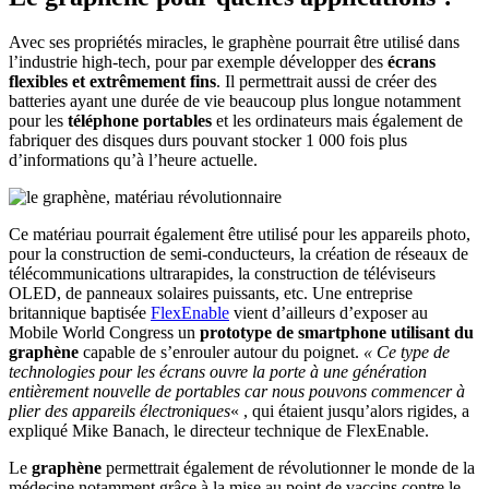
Avec ses propriétés miracles, le graphène pourrait être utilisé dans
l’industrie high-tech, pour par exemple développer des
écrans
flexibles et extrêmement fins
. Il permettrait aussi de créer des
batteries ayant une durée de vie beaucoup plus longue notamment
pour les
téléphone portables
et les ordinateurs mais également de
fabriquer des disques durs pouvant stocker 1 000 fois plus
d’informations qu’à l’heure actuelle.
Ce matériau pourrait également être utilisé pour les appareils photo,
pour la construction de semi-conducteurs, la création de réseaux de
télécommunications ultrarapides, la construction de téléviseurs
OLED, de panneaux solaires puissants, etc. Une entreprise
britannique baptisée
FlexEnable
vient d’ailleurs d’exposer au
Mobile World Congress un
prototype de smartphone utilisant du
graphène
capable de s’enrouler autour du poignet.
« Ce type de
technologies pour les écrans ouvre la porte à une génération
entièrement nouvelle de portables car nous pouvons commencer à
plier des appareils électroniques
« , qui étaient jusqu’alors rigides, a
expliqué Mike Banach, le directeur technique de FlexEnable.
Le
graphène
permettrait également de révolutionner le monde de la
médecine notamment grâce à la mise au point de vaccins contre le