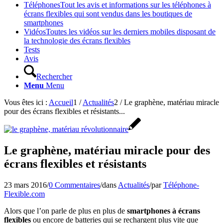
Téléphones
Tout les avis et informations sur les téléphones à
écrans flexibles qui sont vendus dans les boutiques de
smartphones
Vidéos
Toutes les vidéos sur les derniers mobiles disposant de
la technologie des écrans flexibles
Tests
Avis
Rechercher
Menu
Menu
Vous êtes ici :
Accueil
1
/
Actualités
2
/
Le graphène, matériau miracle
pour des écrans flexibles et résistants...
Le graphène, matériau miracle pour des
écrans flexibles et résistants
23 mars 2016
/
0 Commentaires
/
dans
Actualités
/
par
Téléphone-
Flexible.com
Alors que l’on parle de plus en plus de
smartphones à écrans
flexibles
ou encore de batteries qui se rechargent plus vite que