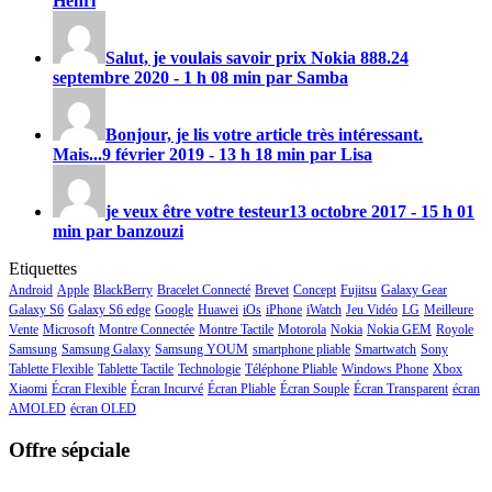
Henri
Salut, je voulais savoir prix
Nokia 888
.
24
septembre 2020 - 1 h 08 min par Samba
Bonjour, je lis votre article très intéressant.
Mais...
9 février 2019 - 13 h 18 min par Lisa
je veux être votre testeur
13 octobre 2017 - 15 h 01
min par banzouzi
Etiquettes
Android
Apple
BlackBerry
Bracelet Connecté
Brevet
Concept
Fujitsu
Galaxy Gear
Galaxy S6
Galaxy S6 edge
Google
Huawei
iOs
iPhone
iWatch
Jeu Vidéo
LG
Meilleure
Vente
Microsoft
Montre Connectée
Montre Tactile
Motorola
Nokia
Nokia GEM
Royole
Samsung
Samsung Galaxy
Samsung YOUM
smartphone pliable
Smartwatch
Sony
Tablette Flexible
Tablette Tactile
Technologie
Téléphone Pliable
Windows Phone
Xbox
Xiaomi
Écran Flexible
Écran Incurvé
Écran Pliable
Écran Souple
Écran Transparent
écran
AMOLED
écran OLED
Offre sépciale