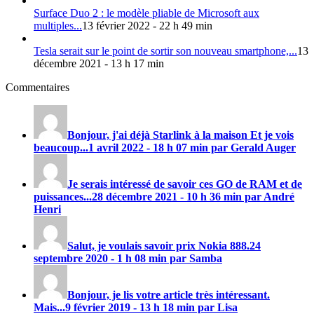
Surface Duo 2 : le modèle pliable de Microsoft aux
multiples...
13 février 2022 - 22 h 49 min
Tesla serait sur le point de sortir son nouveau smartphone,...
13
décembre 2021 - 13 h 17 min
Commentaires
Bonjour, j'ai déjà Starlink à la maison Et je vois
beaucoup...
1 avril 2022 - 18 h 07 min par Gerald Auger
Je serais intéressé de savoir ces GO de RAM et de
puissances...
28 décembre 2021 - 10 h 36 min par André
Henri
Salut, je voulais savoir prix
Nokia 888
.
24
septembre 2020 - 1 h 08 min par Samba
Bonjour, je lis votre article très intéressant.
Mais...
9 février 2019 - 13 h 18 min par Lisa