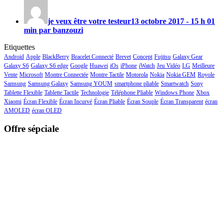
je veux être votre testeur
13 octobre 2017 - 15 h 01
min par banzouzi
Etiquettes
Android
Apple
BlackBerry
Bracelet Connecté
Brevet
Concept
Fujitsu
Galaxy Gear
Galaxy S6
Galaxy S6 edge
Google
Huawei
iOs
iPhone
iWatch
Jeu Vidéo
LG
Meilleure
Vente
Microsoft
Montre Connectée
Montre Tactile
Motorola
Nokia
Nokia GEM
Royole
Samsung
Samsung Galaxy
Samsung YOUM
smartphone pliable
Smartwatch
Sony
Tablette Flexible
Tablette Tactile
Technologie
Téléphone Pliable
Windows Phone
Xbox
Xiaomi
Écran Flexible
Écran Incurvé
Écran Pliable
Écran Souple
Écran Transparent
écran
AMOLED
écran OLED
Offre sépciale