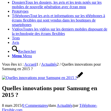
Dossiers
Tous les dossiers, les avis et les tests notés sur les
mobiles de nouvelle génération avec écran mou
Prototypes
Téléphones
Tout les avis et informations sur les téléphones à
écrans flexibles qui sont vendus dans les boutiques de
smartphones
Vidéos
Toutes les vidéos sur les derniers mobiles disposant de
la technologie des écrans flexibles
Tests
Avis
Rechercher
Menu
Menu
Vous êtes ici :
Accueil
1
/
Actualités
2
/
Quelles innovations pour
Samsung en 2015 ?
Quelles innovations pour Samsung en
2015 ?
8 mars 2015
/
0 Commentaires
/
dans
Actualités
/
par
Téléphone-
Flexible.com