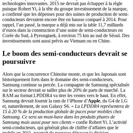
technologies innovantes. 2015 ne devrait pas échapper à la règle
puisque Robert Yi, à la tête du groupe investissement de la marque,
a confirmé que les dépenses pour des usines de production de semi-
conducteurs devraient encore être en hausse comparé à 2014. Pour
rappel, l’an passé, la marque a déjà mis sur la table 11,7 milliards
d’euros dans la construction d’une usine de semi-conducteurs en
Corée du Sud, à Pyeongtaek, à environ 75 km au sud de Séoul. Des
investissements sont aussi prévis au Vietnam ou en Chine.
Le boom des semi-conducteurs devrait se
poursuivre
Alors que la concurrence Chinoise monte, et que les Japonais sont
historiquement forts dans le domaine des semi-conducteurs,
Samsung continue sa percée. La compagnie de Samsung spécialisée
sur le secteur devrait se tailler plus de 20% de parts de marché. La
RAM au format LPDDR4 va tirer les ventes vers le haut. En effet,
Samsung devrait fournir la ram de l’iPhone d’
Apple
, du G4 de LG
et, naturellement, de son Galaxy S6. «
La LPDDR4 représentera de
15 à 20 % de la production globale de puces pour mobiles chez
Samsung. Ce sera un must-have dans les produits phares de
Samsung mais aussi pour nos clients
» confie Robert Yi. L’activité
semi-conducteurs, qui générait plus de chiffre d’affaires que le
mobile en 2011, pourrait de nouveau dépasser la division