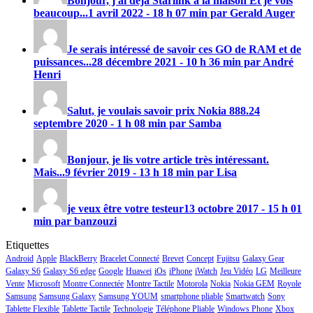
Bonjour, j'ai déjà Starlink à la maison Et je vois
beaucoup...
1 avril 2022 - 18 h 07 min par Gerald Auger
Je serais intéressé de savoir ces GO de RAM et de
puissances...
28 décembre 2021 - 10 h 36 min par André
Henri
Salut, je voulais savoir prix
Nokia 888
.
24
septembre 2020 - 1 h 08 min par Samba
Bonjour, je lis votre article très intéressant.
Mais...
9 février 2019 - 13 h 18 min par Lisa
je veux être votre testeur
13 octobre 2017 - 15 h 01
min par banzouzi
Etiquettes
Android
Apple
BlackBerry
Bracelet Connecté
Brevet
Concept
Fujitsu
Galaxy Gear
Galaxy S6
Galaxy S6 edge
Google
Huawei
iOs
iPhone
iWatch
Jeu Vidéo
LG
Meilleure
Vente
Microsoft
Montre Connectée
Montre Tactile
Motorola
Nokia
Nokia GEM
Royole
Samsung
Samsung Galaxy
Samsung YOUM
smartphone pliable
Smartwatch
Sony
Tablette Flexible
Tablette Tactile
Technologie
Téléphone Pliable
Windows Phone
Xbox