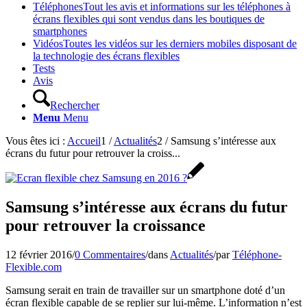
Téléphones
Tout les avis et informations sur les téléphones à
écrans flexibles qui sont vendus dans les boutiques de
smartphones
Vidéos
Toutes les vidéos sur les derniers mobiles disposant de
la technologie des écrans flexibles
Tests
Avis
Rechercher
Menu
Menu
Vous êtes ici :
Accueil
1
/
Actualités
2
/
Samsung s’intéresse aux
écrans du futur pour retrouver la croiss...
Samsung s’intéresse aux écrans du futur
pour retrouver la croissance
12 février 2016
/
0 Commentaires
/
dans
Actualités
/
par
Téléphone-
Flexible.com
Samsung serait en train de travailler sur un smartphone doté d’un
écran flexible capable de se replier sur lui-même. L’information n’est