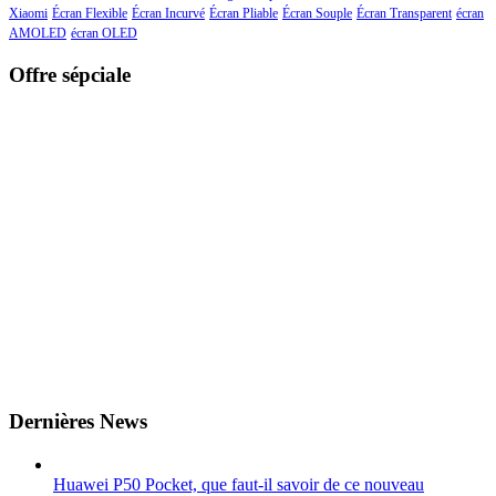
Xiaomi
Écran Flexible
Écran Incurvé
Écran Pliable
Écran Souple
Écran Transparent
écran
AMOLED
écran OLED
Offre sépciale
Dernières News
Huawei P50 Pocket, que faut-il savoir de ce nouveau