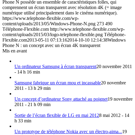
Phone N possède un ensemble de caractéristiques folles, qui
comprennent un écran transparent avec résolution 4K (= image
numérique utilisé principalement dans le cinéma numérique).
https://www.telephone-flexible.com/wp-
content/uploads/2013/05/Windows-Phone-N.png
273
490
Téléphone-Flexible.com
http://www.telephone-flexible.com/wp-
content/uploads/2015/03/logo-telephone-flexible.png
Téléphone-
Flexible.com
2013-05-11 07:13:16
2014-10-10 12:14:38
Windows
Phone N : un concept avec un écran 4K transparent
Mis en avant
Un ordinateur Samsung à écran transparent
20 novembre 2011
- 14 h 16 min
Samsung fabrique un écran mou et incassable
20 novembre
2011 - 13 h 29 min
Un concept d’ordinateur Sony attaché au poignet
19 novembre
2011 - 21 h 09 min
Sortie de l’écran flexible de LG en mai 2012
8 mai 2012 - 14
h 33 min
Un prototype de téléphone Nokia avec un électro-aima...
19