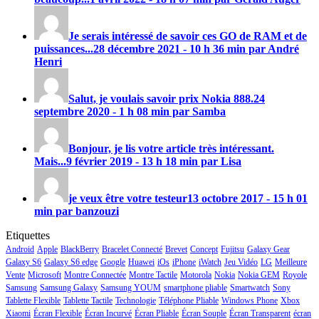
Je serais intéressé de savoir ces GO de RAM et de
puissances...
28 décembre 2021 - 10 h 36 min par André
Henri
Salut, je voulais savoir prix
Nokia 888
.
24
septembre 2020 - 1 h 08 min par Samba
Bonjour, je lis votre article très intéressant.
Mais...
9 février 2019 - 13 h 18 min par Lisa
je veux être votre testeur
13 octobre 2017 - 15 h 01
min par banzouzi
Etiquettes
Android
Apple
BlackBerry
Bracelet Connecté
Brevet
Concept
Fujitsu
Galaxy Gear
Galaxy S6
Galaxy S6 edge
Google
Huawei
iOs
iPhone
iWatch
Jeu Vidéo
LG
Meilleure
Vente
Microsoft
Montre Connectée
Montre Tactile
Motorola
Nokia
Nokia GEM
Royole
Samsung
Samsung Galaxy
Samsung YOUM
smartphone pliable
Smartwatch
Sony
Tablette Flexible
Tablette Tactile
Technologie
Téléphone Pliable
Windows Phone
Xbox
Xiaomi
Écran Flexible
Écran Incurvé
Écran Pliable
Écran Souple
Écran Transparent
écran