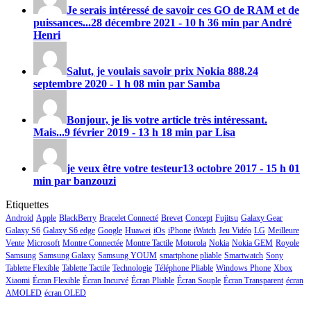
Je serais intéressé de savoir ces GO de RAM et de
puissances...
28 décembre 2021 - 10 h 36 min par André
Henri
Salut, je voulais savoir prix
Nokia 888
.
24
septembre 2020 - 1 h 08 min par Samba
Bonjour, je lis votre article très intéressant.
Mais...
9 février 2019 - 13 h 18 min par Lisa
je veux être votre testeur
13 octobre 2017 - 15 h 01
min par banzouzi
Etiquettes
Android
Apple
BlackBerry
Bracelet Connecté
Brevet
Concept
Fujitsu
Galaxy Gear
Galaxy S6
Galaxy S6 edge
Google
Huawei
iOs
iPhone
iWatch
Jeu Vidéo
LG
Meilleure
Vente
Microsoft
Montre Connectée
Montre Tactile
Motorola
Nokia
Nokia GEM
Royole
Samsung
Samsung Galaxy
Samsung YOUM
smartphone pliable
Smartwatch
Sony
Tablette Flexible
Tablette Tactile
Technologie
Téléphone Pliable
Windows Phone
Xbox
Xiaomi
Écran Flexible
Écran Incurvé
Écran Pliable
Écran Souple
Écran Transparent
écran
AMOLED
écran OLED