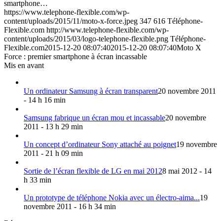
smartphone…
https://www.telephone-flexible.com/wp-
content/uploads/2015/11/moto-x-force.jpeg
347
616
Téléphone-
Flexible.com
http://www.telephone-flexible.com/wp-
content/uploads/2015/03/logo-telephone-flexible.png
Téléphone-
Flexible.com
2015-12-20 08:07:40
2015-12-20 08:07:40
Moto X
Force : premier smartphone à écran incassable
Mis en avant
Un ordinateur Samsung à écran transparent
20 novembre 2011
- 14 h 16 min
Samsung fabrique un écran mou et incassable
20 novembre
2011 - 13 h 29 min
Un concept d’ordinateur Sony attaché au poignet
19 novembre
2011 - 21 h 09 min
Sortie de l’écran flexible de LG en mai 2012
8 mai 2012 - 14
h 33 min
Un prototype de téléphone Nokia avec un électro-aima...
19
novembre 2011 - 16 h 34 min