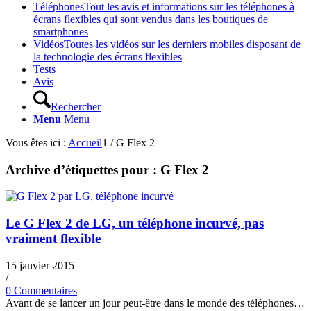
Téléphones
Tout les avis et informations sur les téléphones à
écrans flexibles qui sont vendus dans les boutiques de
smartphones
Vidéos
Toutes les vidéos sur les derniers mobiles disposant de
la technologie des écrans flexibles
Tests
Avis
Rechercher
Menu
Menu
Vous êtes ici :
Accueil
1
/
G Flex 2
Archive d’étiquettes pour :
G Flex 2
Le G Flex 2 de LG, un téléphone incurvé, pas
vraiment flexible
15 janvier 2015
/
0 Commentaires
Avant de se lancer un jour peut-être dans le monde des téléphones…