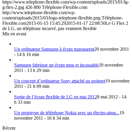
https://www.telephone-flexible.com/wp-content/uploads/2015/01/lg-
g-flex-2.jpg
426
800
Téléphone-Flexible.com
http://www.telephone-flexible.com/wp-
content/uploads/2015/03/logo-telephone-flexible.png
Téléphone-
Flexible.com
2015-01-15 15:45:29
2015-01-17 22:08:50
Le G Flex 2
de LG, un téléphone incurvé, pas vraiment flexible
Mis en avant
Un ordinateur Samsung à écran transparent
20 novembre 2011
- 14 h 16 min
Samsung fabrique un écran mou et incassable
20 novembre
2011 - 13 h 29 min
Un concept d’ordinateur Sony attaché au poignet
19 novembre
2011 - 21 h 09 min
Sortie de l’écran flexible de LG en mai 2012
8 mai 2012 - 14
h 33 min
Un prototype de téléphone Nokia avec un électro-aima...
19
novembre 2011 - 16 h 34 min
Récent