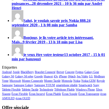
puissances...
28 décembre 2021 - 10 h 36 min par André
Henri
Salut, je voulais savoir prix
Nokia 888
.
24
septembre 2020 - 1 h 08 min par Samba
Bonjour, je lis votre article très intéressant.
Mais...
9 février 2019 - 13 h 18 min par Lisa
je veux être votre testeur
13 octobre 2017 - 15 h 01
min par banzouzi
Etiquettes
Android
Apple
BlackBerry
Bracelet Connecté
Brevet
Concept
Fujitsu
Galaxy Gear
Galaxy S6
Galaxy S6 edge
Google
Huawei
iOs
iPhone
iWatch
Jeu Vidéo
LG
Meilleure
Vente
Microsoft
Montre Connectée
Montre Tactile
Motorola
Nokia
Nokia GEM
Royole
Samsung
Samsung Galaxy
Samsung YOUM
smartphone pliable
Smartwatch
Sony
Tablette Flexible
Tablette Tactile
Technologie
Téléphone Pliable
Windows Phone
Xbox
Xiaomi
Écran Flexible
Écran Incurvé
Écran Pliable
Écran Souple
Écran Transparent
écran
AMOLED
écran OLED
Offre sépciale