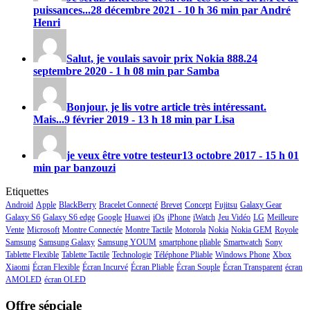
puissances...
28 décembre 2021 - 10 h 36 min par André
Henri
Salut, je voulais savoir prix
Nokia 888
.
24
septembre 2020 - 1 h 08 min par Samba
Bonjour, je lis votre article très intéressant.
Mais...
9 février 2019 - 13 h 18 min par Lisa
je veux être votre testeur
13 octobre 2017 - 15 h 01
min par banzouzi
Etiquettes
Android
Apple
BlackBerry
Bracelet Connecté
Brevet
Concept
Fujitsu
Galaxy Gear
Galaxy S6
Galaxy S6 edge
Google
Huawei
iOs
iPhone
iWatch
Jeu Vidéo
LG
Meilleure
Vente
Microsoft
Montre Connectée
Montre Tactile
Motorola
Nokia
Nokia GEM
Royole
Samsung
Samsung Galaxy
Samsung YOUM
smartphone pliable
Smartwatch
Sony
Tablette Flexible
Tablette Tactile
Technologie
Téléphone Pliable
Windows Phone
Xbox
Xiaomi
Écran Flexible
Écran Incurvé
Écran Pliable
Écran Souple
Écran Transparent
écran
AMOLED
écran OLED
Offre sépciale