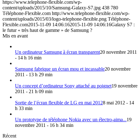
https://www.telephone-flexible.com/wp-
content/uploads/2015/10/Samsung-Galaxy-S7.jpg
438
780
Téléphone-Flexible.com
http://www.telephone-flexible.com/wp-
content/uploads/2015/03/logo-telephone-flexible.png
Téléphone-
Flexible.com
2015-11-09 14:06:16
2015-11-09 14:06:16
Galaxy S7 :
le futur « très haut de gamme » de Samsung ?
Mis en avant
Un ordinateur Samsung à écran transparent
20 novembre 2011
- 14 h 16 min
Samsung fabrique un écran mou et incassable
20 novembre
2011 - 13 h 29 min
Un concept d’ordinateur Sony attaché au poignet
19 novembre
2011 - 21 h 09 min
Sortie de l’écran flexible de LG en mai 2012
8 mai 2012 - 14
h 33 min
Un prototype de téléphone Nokia avec un électro-aima...
19
novembre 2011 - 16 h 34 min
Récent