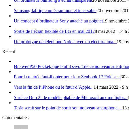
Un ordinateur Samsung à écran transparent
20 novembre 2011 -
Samsung fabrique un écran mou et incassable
20 novembre 2011
Un concept d’ordinateur Sony attaché au poignet
19 novembre 2
Sortie de l’écran flexible de LG en mai 2012
8 mai 2012 - 14 h
Un prototype de téléphone Nokia avec un électro-aima...
19 nov
Récent
Huawei P50 Pocket, que faut-il savoir de ce nouveau smartphon
Pour la rentrée faut-il opter pour le « Zenbook 17 Fold »,...
30 a
Vers la fin de l’iPhone ou le futur d’Apple...
14 mars 2022 - 9 h
Surface Duo 2 : le modèle pliable de Microsoft aux multiples...
Tesla serait sur le point de sortir son nouveau smartphone,...
13 
Commentaires