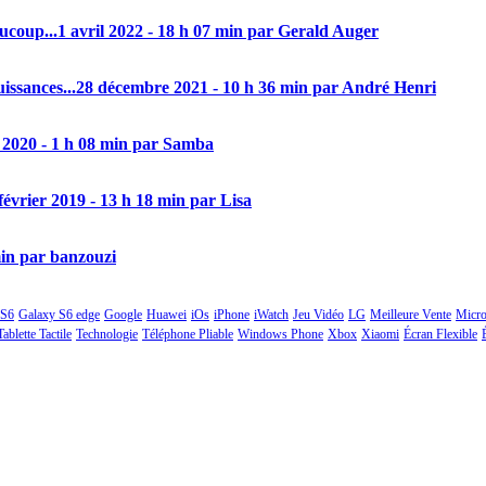
aucoup...
1 avril 2022 - 18 h 07 min par Gerald Auger
issances...
28 décembre 2021 - 10 h 36 min par André Henri
 2020 - 1 h 08 min par Samba
février 2019 - 13 h 18 min par Lisa
min par banzouzi
 S6
Galaxy S6 edge
Google
Huawei
iOs
iPhone
iWatch
Jeu Vidéo
LG
Meilleure Vente
Micro
Tablette Tactile
Technologie
Téléphone Pliable
Windows Phone
Xbox
Xiaomi
Écran Flexible