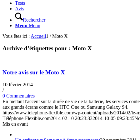
Tests
Avis
Rechercher
Menu
Menu
Vous êtes ici :
Accueil
1
/
Moto X
Archive d’étiquettes pour :
Moto X
Notre avis sur le Moto X
10 février 2014
/
0 Commentaires
En mettant l'accent sur la durée de vie de la batterie, les services cont
aux grands écrans comme le HTC One ou Samsung Galaxy S4.
https://www.telephone-flexible.com/wp-content/uploads/2014/02/le-m
Téléphone-Flexible.com
2014-02-10 20:23:33
2014-10-05 09:23:45
No
Mis en avant