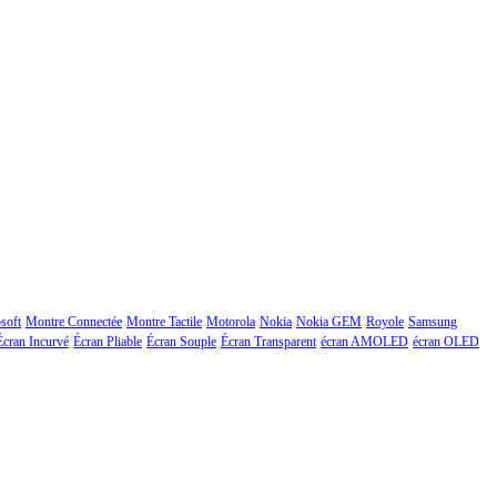
soft
Montre Connectée
Montre Tactile
Motorola
Nokia
Nokia GEM
Royole
Samsung
Écran Incurvé
Écran Pliable
Écran Souple
Écran Transparent
écran AMOLED
écran OLED