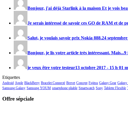
Bonjour, j'ai déjà Starlink à la maison Et je vois be
Je serais intéressé de savoir ces GO de RAM et de pu
Salut, je voulais savoir prix
Nokia 888
.
24 septembre
Bonjour, je lis votre article très intéressant. Mais...
9 
je veux être votre testeur
13 octobre 2017 - 15 h 01 
Etiquettes
Android
Apple
BlackBerry
Bracelet Connecté
Brevet
Concept
Fujitsu
Galaxy Gear
Galaxy
Samsung Galaxy
Samsung YOUM
smartphone pliable
Smartwatch
Sony
Tablette Flexible
Offre sépciale