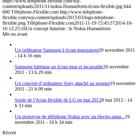
https://www.telephone-flexible.com/wp-
content/uploads/2011/11/nokia-Humanform-écran-flexible.jpg
644
600
Téléphone-Flexible.com
http://www.telephone-
flexible.com/wp-content/uploads/2015/03/logo-telephone-
flexible.png
Téléphone-Flexible.com
2011-11-19 15:45:57
2014-10-
10 12:25:16
Un concept futuriste : le Nokia Humanform
Mis en avant
Un ordinateur Samsung à écran transparent
20 novembre 2011
- 14 h 16 min
Samsung fabrique un écran mou et incassable
20 novembre
2011 - 13 h 29 min
Un concept d’ordinateur Sony attaché au poignet
19 novembre
2011 - 21 h 09 min
Sortie de l’écran flexible de LG en mai 2012
8 mai 2012 - 14
h 33 min
Un prototype de téléphone Nokia avec un électro-aima...
19
novembre 2011 - 16 h 34 min
Récent