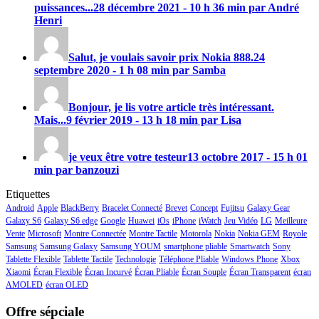
puissances...
28 décembre 2021 - 10 h 36 min par André
Henri
Salut, je voulais savoir prix
Nokia 888
.
24
septembre 2020 - 1 h 08 min par Samba
Bonjour, je lis votre article très intéressant.
Mais...
9 février 2019 - 13 h 18 min par Lisa
je veux être votre testeur
13 octobre 2017 - 15 h 01
min par banzouzi
Etiquettes
Android
Apple
BlackBerry
Bracelet Connecté
Brevet
Concept
Fujitsu
Galaxy Gear
Galaxy S6
Galaxy S6 edge
Google
Huawei
iOs
iPhone
iWatch
Jeu Vidéo
LG
Meilleure
Vente
Microsoft
Montre Connectée
Montre Tactile
Motorola
Nokia
Nokia GEM
Royole
Samsung
Samsung Galaxy
Samsung YOUM
smartphone pliable
Smartwatch
Sony
Tablette Flexible
Tablette Tactile
Technologie
Téléphone Pliable
Windows Phone
Xbox
Xiaomi
Écran Flexible
Écran Incurvé
Écran Pliable
Écran Souple
Écran Transparent
écran
AMOLED
écran OLED
Offre sépciale