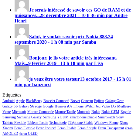
Je serais intéressé de savoir ces GO de RAM et de
puissances...
28 décembre 2021 - 10 h 36 min par André
Henri
Salut, je voulais savoir prix
Nokia 888
.
24
septembre 2020 - 1 h 08 min par Samba
Bonjour, je lis votre article très intéressant.
Mais...
9 février 2019 - 13 h 18 min par Lisa
je veux être votre testeur
13 octobre 2017 - 15 h 01
min par banzouzi
Etiquettes
Android
Apple
BlackBerry
Bracelet Connecté
Brevet
Concept
Fujitsu
Galaxy Gear
Galaxy S6
Galaxy S6 edge
Google
Huawei
iOs
iPhone
iWatch
Jeu Vidéo
LG
Meilleure
Vente
Microsoft
Montre Connectée
Montre Tactile
Motorola
Nokia
Nokia GEM
Royole
Samsung
Samsung Galaxy
Samsung YOUM
smartphone pliable
Smartwatch
Sony
Tablette Flexible
Tablette Tactile
Technologie
Téléphone Pliable
Windows Phone
Xbox
Xiaomi
Écran Flexible
Écran Incurvé
Écran Pliable
Écran Souple
Écran Transparent
écran
AMOLED
écran OLED