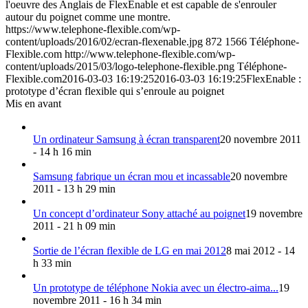
l'oeuvre des Anglais de FlexEnable et est capable de s'enrouler
autour du poignet comme une montre.
https://www.telephone-flexible.com/wp-
content/uploads/2016/02/ecran-flexenable.jpg
872
1566
Téléphone-
Flexible.com
http://www.telephone-flexible.com/wp-
content/uploads/2015/03/logo-telephone-flexible.png
Téléphone-
Flexible.com
2016-03-03 16:19:25
2016-03-03 16:19:25
FlexEnable :
prototype d’écran flexible qui s’enroule au poignet
Mis en avant
Un ordinateur Samsung à écran transparent
20 novembre 2011
- 14 h 16 min
Samsung fabrique un écran mou et incassable
20 novembre
2011 - 13 h 29 min
Un concept d’ordinateur Sony attaché au poignet
19 novembre
2011 - 21 h 09 min
Sortie de l’écran flexible de LG en mai 2012
8 mai 2012 - 14
h 33 min
Un prototype de téléphone Nokia avec un électro-aima...
19
novembre 2011 - 16 h 34 min