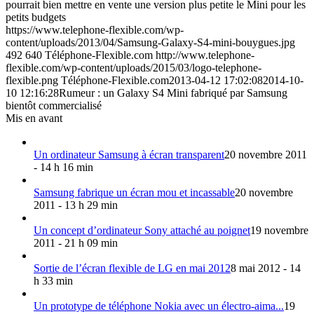
pourrait bien mettre en vente une version plus petite le Mini pour les
petits budgets
https://www.telephone-flexible.com/wp-
content/uploads/2013/04/Samsung-Galaxy-S4-mini-bouygues.jpg
492
640
Téléphone-Flexible.com
http://www.telephone-
flexible.com/wp-content/uploads/2015/03/logo-telephone-
flexible.png
Téléphone-Flexible.com
2013-04-12 17:02:08
2014-10-
10 12:16:28
Rumeur : un Galaxy S4 Mini fabriqué par Samsung
bientôt commercialisé
Mis en avant
Un ordinateur Samsung à écran transparent
20 novembre 2011
- 14 h 16 min
Samsung fabrique un écran mou et incassable
20 novembre
2011 - 13 h 29 min
Un concept d’ordinateur Sony attaché au poignet
19 novembre
2011 - 21 h 09 min
Sortie de l’écran flexible de LG en mai 2012
8 mai 2012 - 14
h 33 min
Un prototype de téléphone Nokia avec un électro-aima...
19