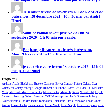
Je serais intéressé de savoir ces GO de RAM et de
puissances...
28 décembre 2021 - 10 h 36 min par André
Henri
Salut, je voulais savoir prix
Nokia 888
.
24
septembre 2020 - 1 h 08 min par Samba
Bonjour, je lis votre article très intéressant.
Mais...
9 février 2019 - 13 h 18 min par Lisa
je veux être votre testeur
13 octobre 2017 - 15 h 01
min par banzouzi
Etiquettes
Android
Apple
BlackBerry
Bracelet Connecté
Brevet
Concept
Fujitsu
Galaxy Gear
Galaxy S6
Galaxy S6 edge
Google
Huawei
iOs
iPhone
iWatch
Jeu Vidéo
LG
Meilleure
Vente
Microsoft
Montre Connectée
Montre Tactile
Motorola
Nokia
Nokia GEM
Royole
Samsung
Samsung Galaxy
Samsung YOUM
smartphone pliable
Smartwatch
Sony
Tablette Flexible
Tablette Tactile
Technologie
Téléphone Pliable
Windows Phone
Xbox
Xiaomi
Écran Flexible
Écran Incurvé
Écran Pliable
Écran Souple
Écran Transparent
écran