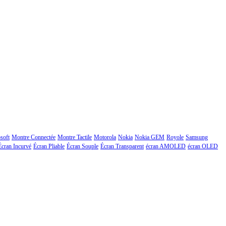
soft
Montre Connectée
Montre Tactile
Motorola
Nokia
Nokia GEM
Royole
Samsung
Écran Incurvé
Écran Pliable
Écran Souple
Écran Transparent
écran AMOLED
écran OLED