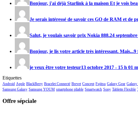
Bonjour, j'ai déjà Starlink à la maison Et je vois be
Je serais intéressé de savoir ces GO de RAM et de pu
Salut, je voulais savoir prix
Nokia 888
.
24 septembre
Bonjour, je lis votre article très intéressant. Mais...
9 
je veux être votre testeur
13 octobre 2017 - 15 h 01 
Etiquettes
Android
Apple
BlackBerry
Bracelet Connecté
Brevet
Concept
Fujitsu
Galaxy Gear
Galaxy
Samsung Galaxy
Samsung YOUM
smartphone pliable
Smartwatch
Sony
Tablette Flexible
Offre sépciale