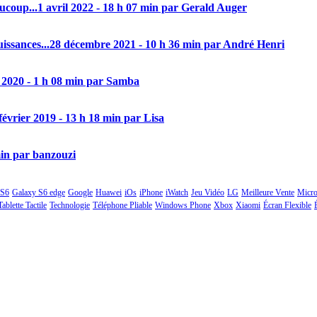
aucoup...
1 avril 2022 - 18 h 07 min par Gerald Auger
issances...
28 décembre 2021 - 10 h 36 min par André Henri
 2020 - 1 h 08 min par Samba
février 2019 - 13 h 18 min par Lisa
min par banzouzi
 S6
Galaxy S6 edge
Google
Huawei
iOs
iPhone
iWatch
Jeu Vidéo
LG
Meilleure Vente
Micro
Tablette Tactile
Technologie
Téléphone Pliable
Windows Phone
Xbox
Xiaomi
Écran Flexible