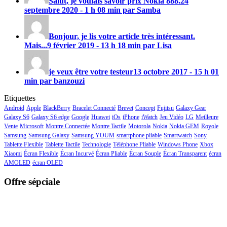
Salut, je voulais savoir prix
Nokia 888
.
24
septembre 2020 - 1 h 08 min par Samba
Bonjour, je lis votre article très intéressant.
Mais...
9 février 2019 - 13 h 18 min par Lisa
je veux être votre testeur
13 octobre 2017 - 15 h 01
min par banzouzi
Etiquettes
Android
Apple
BlackBerry
Bracelet Connecté
Brevet
Concept
Fujitsu
Galaxy Gear
Galaxy S6
Galaxy S6 edge
Google
Huawei
iOs
iPhone
iWatch
Jeu Vidéo
LG
Meilleure
Vente
Microsoft
Montre Connectée
Montre Tactile
Motorola
Nokia
Nokia GEM
Royole
Samsung
Samsung Galaxy
Samsung YOUM
smartphone pliable
Smartwatch
Sony
Tablette Flexible
Tablette Tactile
Technologie
Téléphone Pliable
Windows Phone
Xbox
Xiaomi
Écran Flexible
Écran Incurvé
Écran Pliable
Écran Souple
Écran Transparent
écran
AMOLED
écran OLED
Offre sépciale