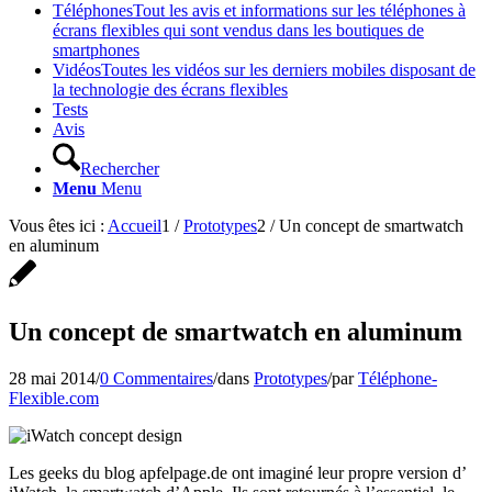
Téléphones
Tout les avis et informations sur les téléphones à
écrans flexibles qui sont vendus dans les boutiques de
smartphones
Vidéos
Toutes les vidéos sur les derniers mobiles disposant de
la technologie des écrans flexibles
Tests
Avis
Rechercher
Menu
Menu
Vous êtes ici :
Accueil
1
/
Prototypes
2
/
Un concept de smartwatch
en aluminum
Un concept de smartwatch en aluminum
28 mai 2014
/
0 Commentaires
/
dans
Prototypes
/
par
Téléphone-
Flexible.com
Les geeks du blog apfelpage.de ont imaginé leur propre version d’