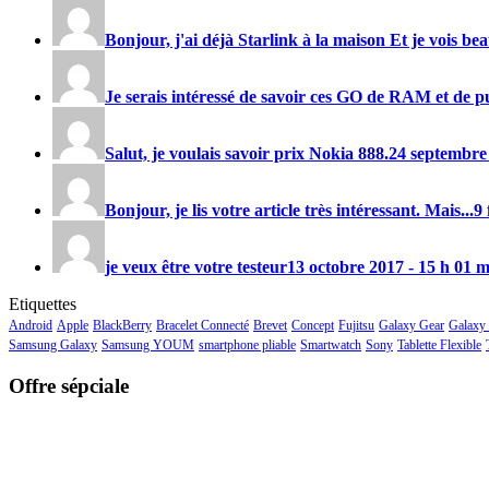
Bonjour, j'ai déjà Starlink à la maison Et je vois be
Je serais intéressé de savoir ces GO de RAM et de pu
Salut, je voulais savoir prix
Nokia 888
.
24 septembre
Bonjour, je lis votre article très intéressant. Mais...
9 
je veux être votre testeur
13 octobre 2017 - 15 h 01 
Etiquettes
Android
Apple
BlackBerry
Bracelet Connecté
Brevet
Concept
Fujitsu
Galaxy Gear
Galaxy
Samsung Galaxy
Samsung YOUM
smartphone pliable
Smartwatch
Sony
Tablette Flexible
Offre sépciale