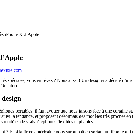
rès iPhone X d’Apple
 d’Apple
lexible.com
tés spéciales, vous en rêvez ? Nous aussi ! Un designer a décidé d’imagi
. On adore.
 design
léphones portables, il faut avouer que nous faisons face à une certaine st
suivi la tendance, et proposent désormais des modèles très proches en t
s modèles de vrais téléphones flexibles et pliables.
novant ? Et si la firme américaine nous surprenait en sortant un iPhone qu