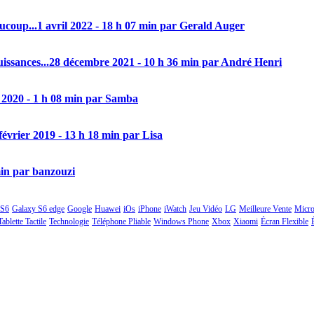
aucoup...
1 avril 2022 - 18 h 07 min par Gerald Auger
issances...
28 décembre 2021 - 10 h 36 min par André Henri
 2020 - 1 h 08 min par Samba
février 2019 - 13 h 18 min par Lisa
min par banzouzi
 S6
Galaxy S6 edge
Google
Huawei
iOs
iPhone
iWatch
Jeu Vidéo
LG
Meilleure Vente
Micro
Tablette Tactile
Technologie
Téléphone Pliable
Windows Phone
Xbox
Xiaomi
Écran Flexible