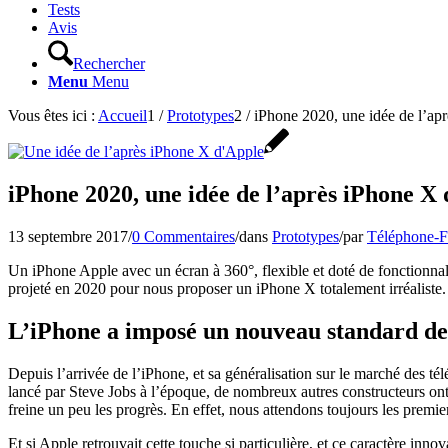
Tests
Avis
Rechercher
Menu
Menu
Vous êtes ici :
Accueil
1
/
Prototypes
2
/
iPhone 2020, une idée de l’ap
iPhone 2020, une idée de l’après iPhone X
13 septembre 2017
/
0 Commentaires
/
dans
Prototypes
/
par
Téléphone-F
Un iPhone Apple avec un écran à 360°, flexible et doté de fonctionnali
projeté en 2020 pour nous proposer un iPhone X totalement irréaliste
L’iPhone a imposé un nouveau standard de
Depuis l’arrivée de l’iPhone, et sa généralisation sur le marché des té
lancé par Steve Jobs à l’époque, de nombreux autres constructeurs ont 
freine un peu les progrès. En effet, nous attendons toujours les premier
Et si Apple retrouvait cette touche si particulière, et ce caractère in