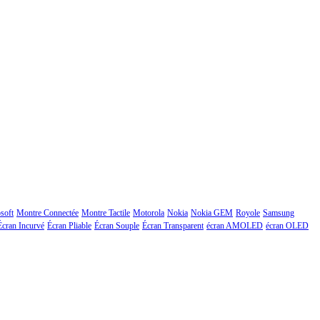
soft
Montre Connectée
Montre Tactile
Motorola
Nokia
Nokia GEM
Royole
Samsung
Écran Incurvé
Écran Pliable
Écran Souple
Écran Transparent
écran AMOLED
écran OLED