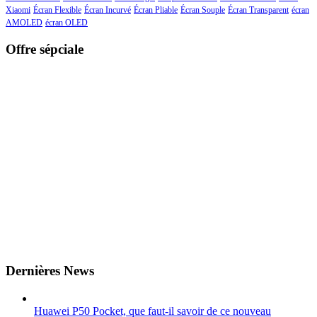
Xiaomi
Écran Flexible
Écran Incurvé
Écran Pliable
Écran Souple
Écran Transparent
écran
AMOLED
écran OLED
Offre sépciale
Dernières News
Huawei P50 Pocket, que faut-il savoir de ce nouveau