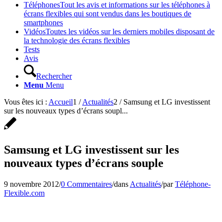
Téléphones
Tout les avis et informations sur les téléphones à
écrans flexibles qui sont vendus dans les boutiques de
smartphones
Vidéos
Toutes les vidéos sur les derniers mobiles disposant de
la technologie des écrans flexibles
Tests
Avis
Rechercher
Menu
Menu
Vous êtes ici :
Accueil
1
/
Actualités
2
/
Samsung et LG investissent
sur les nouveaux types d’écrans soupl...
Samsung et LG investissent sur les
nouveaux types d’écrans souple
9 novembre 2012
/
0 Commentaires
/
dans
Actualités
/
par
Téléphone-
Flexible.com