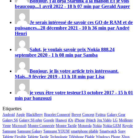
Bonjour, j'ai déjà Starlink à la maison Et je vois
beaucoup...
1 avril 2022 - 18 h 07 min par Gerald Auger
Je serais intéressé de savoir ces GO de RAM et de
puissances...
28 décembre 2021 - 10 h 36 min par André
Henri
Salut, je voulais savoir prix
Nokia 888
.
24
septembre 2020 - 1 h 08 min par Samba
Bonjour, je lis votre article très intéressant.
Mais...
9 février 2019 - 13 h 18 min par Lisa
je veux être votre testeur
13 octobre 2017 - 15 h 01
min par banzouzi
Etiquettes
Android
Apple
BlackBerry
Bracelet Connecté
Brevet
Concept
Fujitsu
Galaxy Gear
Galaxy S6
Galaxy S6 edge
Google
Huawei
iOs
iPhone
iWatch
Jeu Vidéo
LG
Meilleure
Vente
Microsoft
Montre Connectée
Montre Tactile
Motorola
Nokia
Nokia GEM
Royole
Samsung
Samsung Galaxy
Samsung YOUM
smartphone pliable
Smartwatch
Sony
Tablette Flexible
Tablette Tactile
Technologie
Téléphone Pliable
Windows Phone
Xbox