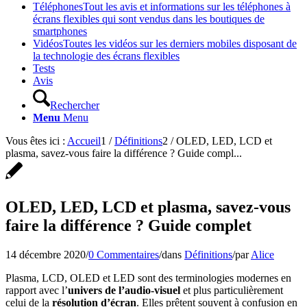
Téléphones
Tout les avis et informations sur les téléphones à
écrans flexibles qui sont vendus dans les boutiques de
smartphones
Vidéos
Toutes les vidéos sur les derniers mobiles disposant de
la technologie des écrans flexibles
Tests
Avis
Rechercher
Menu
Menu
Vous êtes ici :
Accueil
1
/
Définitions
2
/
OLED, LED, LCD et
plasma, savez-vous faire la différence ? Guide compl...
OLED, LED, LCD et plasma, savez-vous
faire la différence ? Guide complet
14 décembre 2020
/
0 Commentaires
/
dans
Définitions
/
par
Alice
Plasma, LCD, OLED et LED sont des terminologies modernes en
rapport avec l’
univers de l’audio-visuel
et plus particulièrement
celui de la
résolution d’écran
. Elles prêtent souvent à confusion en