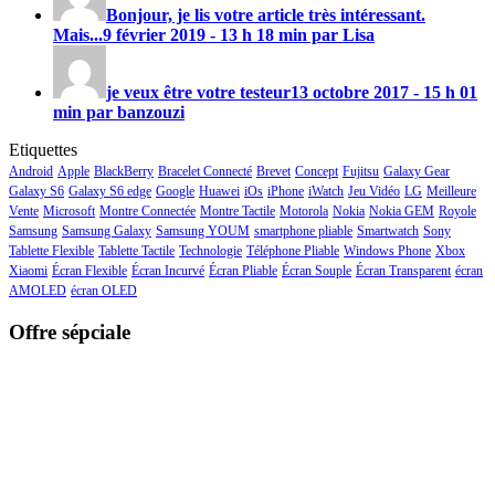
Bonjour, je lis votre article très intéressant.
Mais...
9 février 2019 - 13 h 18 min par Lisa
je veux être votre testeur
13 octobre 2017 - 15 h 01
min par banzouzi
Etiquettes
Android
Apple
BlackBerry
Bracelet Connecté
Brevet
Concept
Fujitsu
Galaxy Gear
Galaxy S6
Galaxy S6 edge
Google
Huawei
iOs
iPhone
iWatch
Jeu Vidéo
LG
Meilleure
Vente
Microsoft
Montre Connectée
Montre Tactile
Motorola
Nokia
Nokia GEM
Royole
Samsung
Samsung Galaxy
Samsung YOUM
smartphone pliable
Smartwatch
Sony
Tablette Flexible
Tablette Tactile
Technologie
Téléphone Pliable
Windows Phone
Xbox
Xiaomi
Écran Flexible
Écran Incurvé
Écran Pliable
Écran Souple
Écran Transparent
écran
AMOLED
écran OLED
Offre sépciale