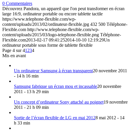
0 Commentaires
Découvrez Pandora, un appareil que l'on peut transformer en écran
large 16:9, ordinateur portable ou encore tablette tactile
https://www.telephone-flexible.com/wp-
content/uploads/2013/02/ordinateur-flexible.jpg
432
500
Téléphone-
Flexible.com
http://www.telephone-flexible.com/wp-
content/uploads/2015/03/logo-telephone-flexible.png
Téléphone-
Flexible.com
2013-02-17 09:41:25
2014-10-10 12:19:29
Un
ordinateur portable sous forme de tablette flexible
Page 4 sur 4
1
2
3
4
Mis en avant
Un ordinateur Samsung à écran transparent
20 novembre 2011
- 14 h 16 min
Samsung fabrique un écran mou et incassable
20 novembre
2011 - 13 h 29 min
Un concept d’ordinateur Sony attaché au poignet
19 novembre
2011 - 21 h 09 min
Sortie de l’écran flexible de LG en mai 2012
8 mai 2012 - 14
h 33 min