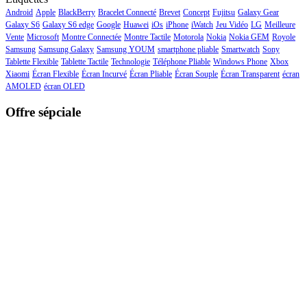
Android
Apple
BlackBerry
Bracelet Connecté
Brevet
Concept
Fujitsu
Galaxy Gear
Galaxy S6
Galaxy S6 edge
Google
Huawei
iOs
iPhone
iWatch
Jeu Vidéo
LG
Meilleure
Vente
Microsoft
Montre Connectée
Montre Tactile
Motorola
Nokia
Nokia GEM
Royole
Samsung
Samsung Galaxy
Samsung YOUM
smartphone pliable
Smartwatch
Sony
Tablette Flexible
Tablette Tactile
Technologie
Téléphone Pliable
Windows Phone
Xbox
Xiaomi
Écran Flexible
Écran Incurvé
Écran Pliable
Écran Souple
Écran Transparent
écran
AMOLED
écran OLED
Offre sépciale