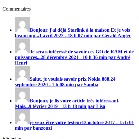
Commentaires
Bonjour, j'ai déjà Starlink à la maison Et je vois
beaucoup...
1 avril 2022 - 18 h 07 min par Gerald Auger
Je serais intéressé de savoir ces GO de RAM et de
puissances...
28 décembre 2021 - 10 h 36 min par André
Henri
Salut, je voulais savoir prix
Nokia 888
.
24
septembre 2020 - 1 h 08 min par Samba
Bonjour, je lis votre article très intéressant.
Mais...
9 février 2019 - 13 h 18 min par Lisa
je veux être votre testeur
13 octobre 2017 - 15 h 01
min par banzouzi
Etiquettes