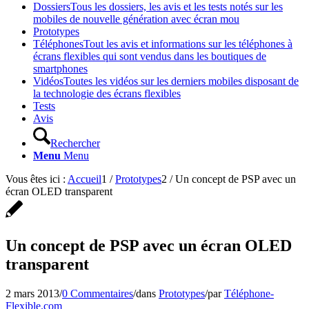
Dossiers
Tous les dossiers, les avis et les tests notés sur les
mobiles de nouvelle génération avec écran mou
Prototypes
Téléphones
Tout les avis et informations sur les téléphones à
écrans flexibles qui sont vendus dans les boutiques de
smartphones
Vidéos
Toutes les vidéos sur les derniers mobiles disposant de
la technologie des écrans flexibles
Tests
Avis
Rechercher
Menu
Menu
Vous êtes ici :
Accueil
1
/
Prototypes
2
/
Un concept de PSP avec un
écran OLED transparent
Un concept de PSP avec un écran OLED
transparent
2 mars 2013
/
0 Commentaires
/
dans
Prototypes
/
par
Téléphone-
Flexible.com