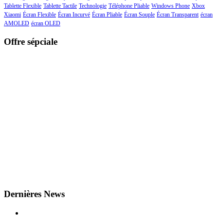
Tablette Flexible
Tablette Tactile
Technologie
Téléphone Pliable
Windows Phone
Xbox
Xiaomi
Écran Flexible
Écran Incurvé
Écran Pliable
Écran Souple
Écran Transparent
écran
AMOLED
écran OLED
Offre sépciale
Dernières News