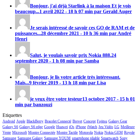
Bonjour, j'ai déjà Starlink à la maison Et je vois
beaucoup...
1 avril 2022 - 18 h 07 min par Gerald Auger
Je serais intéressé de savoir ces GO de RAM et de
puissances...
28 décembre 2021 - 10 h 36 min par André
Henri
Salut, je voulais savoir prix
Nokia 888
.
24
septembre 2020 - 1 h 08 min par Samba
Bonjour, je lis votre article très intéressant.
Mais...
9 février 2019 - 13 h 18 min par Lisa
je veux être votre testeur
13 octobre 2017 - 15 h 01
min par banzouzi
Etiquettes
Android
Apple
BlackBerry
Bracelet Connecté
Brevet
Concept
Fujitsu
Galaxy Gear
Galaxy S6
Galaxy S6 edge
Google
Huawei
iOs
iPhone
iWatch
Jeu Vidéo
LG
Meilleure
Vente
Microsoft
Montre Connectée
Montre Tactile
Motorola
Nokia
Nokia GEM
Royole
Samsung
Samsung Galaxy
Samsung YOUM
smartphone pliable
Smartwatch
Sony