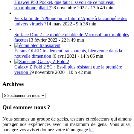
Huawei P50 Pocket, que faut-il savoir de ce nouveau
smartphone pliant ?
28 novembre 2022 - 13 h 49 min
Vers la fin de l’iPhone ou le futur d’Apple à la conquête des
univers virtuels ?
14 mars 2022 - 9 h 36 min
Surface Duo 2 : le modèle pliable de Microsoft aux multiples
facettes
13 février 2022 - 22 h 49 min
Écrans OLED totalement transparents, bienvenue dans la
nouvelle dimension !
6 avril 2021 - 14 h 06 min
Galaxy Z Fold 2 5G : Est-il plus résistant que la première
version ?
9 novembre 2020 - 10 h 42 min
Archives
Archives
Qui sommes-nous ?
Nous sommes un groupe de geeks, testeurs et rédacteurs qui aimons
partager nos expériences avec un maximum de gens. Vous aussi,
partagez vos avis et donnez votre témoignage
ici
.