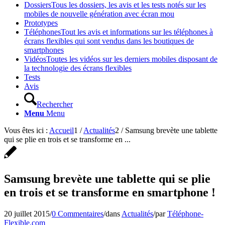
Dossiers
Tous les dossiers, les avis et les tests notés sur les
mobiles de nouvelle génération avec écran mou
Prototypes
Téléphones
Tout les avis et informations sur les téléphones à
écrans flexibles qui sont vendus dans les boutiques de
smartphones
Vidéos
Toutes les vidéos sur les derniers mobiles disposant de
la technologie des écrans flexibles
Tests
Avis
Rechercher
Menu
Menu
Vous êtes ici :
Accueil
1
/
Actualités
2
/
Samsung brevète une tablette
qui se plie en trois et se transforme en ...
Samsung brevète une tablette qui se plie
en trois et se transforme en smartphone !
20 juillet 2015
/
0 Commentaires
/
dans
Actualités
/
par
Téléphone-
Flexible.com