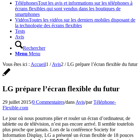
Téléphones
Tout les avis et informations sur les téléphones à
écrans flexibles qui sont vendus dans les boutiques de
smartphones
Vidéos
Toutes les vidéos sur les derniers mobiles disposant de
la technologie des écrans flexibles
Tests
Avis
Rechercher
Menu
Menu
Vous êtes ici :
Accueil
1
/
Avis
2
/
LG prépare l’écran flexible du futur
LG prépare l’écran flexible du futur
29 juillet 2015
/
0 Commentaires
/
dans
Avis
/
par
Téléphone-
Flexible.com
Le jour où nous pourrons plier et rouler un écran d’ordinateur, de
tablette ou de télévision, n’est pas encore arrivé. Il semble toutefois
plus proche que jamais. Lors de la conférence Society for
Information Display, LG a présenté un écran flexible de 18 pouces