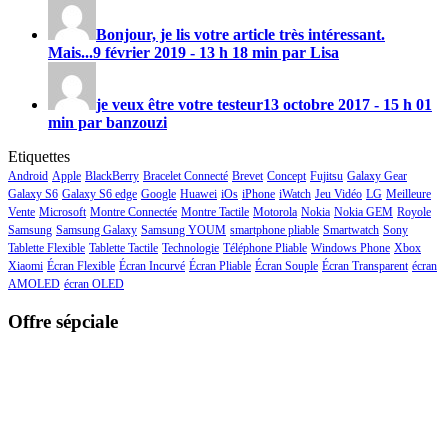
Bonjour, je lis votre article très intéressant.
Mais...
9 février 2019 - 13 h 18 min par Lisa
je veux être votre testeur
13 octobre 2017 - 15 h 01
min par banzouzi
Etiquettes
Android
Apple
BlackBerry
Bracelet Connecté
Brevet
Concept
Fujitsu
Galaxy Gear
Galaxy S6
Galaxy S6 edge
Google
Huawei
iOs
iPhone
iWatch
Jeu Vidéo
LG
Meilleure
Vente
Microsoft
Montre Connectée
Montre Tactile
Motorola
Nokia
Nokia GEM
Royole
Samsung
Samsung Galaxy
Samsung YOUM
smartphone pliable
Smartwatch
Sony
Tablette Flexible
Tablette Tactile
Technologie
Téléphone Pliable
Windows Phone
Xbox
Xiaomi
Écran Flexible
Écran Incurvé
Écran Pliable
Écran Souple
Écran Transparent
écran
AMOLED
écran OLED
Offre sépciale