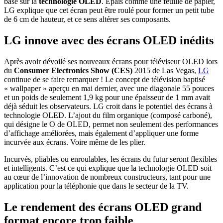
basé sur la
technologie OLED
. Épais comme une feuille de papier,
LG explique que cet écran peut être roulé pour former un petit tube
de 6 cm de hauteur, et ce sens altérer ses composants.
LG innove avec des écrans OLED inédits
Après avoir dévoilé ses nouveaux écrans pour téléviseur OLED lors
du
Consumer Electronics Show (CES)
2015 de Las Vegas,
LG
continue de se faire remarquer ! Le concept de télévision baptisé
« wallpaper » aperçu en mai dernier, avec une diagonale 55 pouces
et un poids de seulement 1,9 kg pour une épaisseur de 1 mm avait
déjà séduit les observateurs. LG croit dans le potentiel des écrans à
technologie OLED. L’ajout du film organique (composé carboné),
qui désigne le O de OLED, permet non seulement des performances
d’affichage améliorées, mais également d’appliquer une forme
incurvée aux écrans. Voire même de les plier.
Incurvés, pliables ou enroulables, les écrans du futur seront flexibles
et intelligents. C’est ce qui explique que la technologie OLED soit
au cœur de l’innovation de nombreux constructeurs, tant pour une
application pour la téléphonie que dans le secteur de la TV.
Le rendement des écrans OLED grand
format encore trop faible