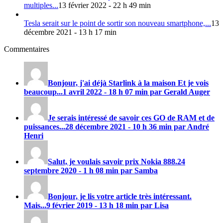
multiples...
13 février 2022 - 22 h 49 min
Tesla serait sur le point de sortir son nouveau smartphone,...
13
décembre 2021 - 13 h 17 min
Commentaires
Bonjour, j'ai déjà Starlink à la maison Et je vois
beaucoup...
1 avril 2022 - 18 h 07 min par Gerald Auger
Je serais intéressé de savoir ces GO de RAM et de
puissances...
28 décembre 2021 - 10 h 36 min par André
Henri
Salut, je voulais savoir prix
Nokia 888
.
24
septembre 2020 - 1 h 08 min par Samba
Bonjour, je lis votre article très intéressant.
Mais...
9 février 2019 - 13 h 18 min par Lisa