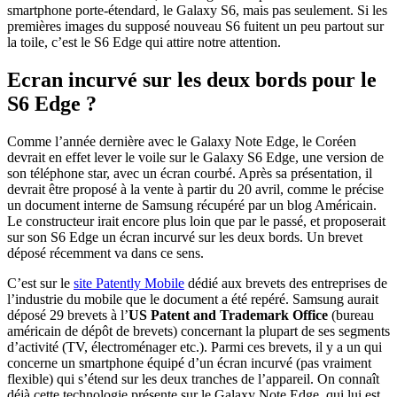
smartphone porte-étendard, le Galaxy S6, mais pas seulement. Si les
premières images du supposé nouveau S6 fuitent un peu partout sur
la toile, c’est le S6 Edge qui attire notre attention.
Ecran incurvé sur les deux bords pour le
S6 Edge ?
Comme l’année dernière avec le Galaxy Note Edge, le Coréen
devrait en effet lever le voile sur le Galaxy S6 Edge, une version de
son téléphone star, avec un écran courbé. Après sa présentation, il
devrait être proposé à la vente à partir du 20 avril, comme le précise
un document interne de Samsung récupéré par un blog Américain.
Le constructeur irait encore plus loin que par le passé, et proposerait
sur son S6 Edge un écran incurvé sur les deux bords. Un brevet
déposé récemment va dans ce sens.
C’est sur le
site Patently Mobile
dédié aux brevets des entreprises de
l’industrie du mobile que le document a été repéré. Samsung aurait
déposé 29 brevets à l’
US Patent and Trademark Office
(bureau
américain de dépôt de brevets) concernant la plupart de ses segments
d’activité (TV, électroménager etc.). Parmi ces brevets, il y a un qui
concerne un smartphone équipé d’un écran incurvé (pas vraiment
flexible) qui s’étend sur les deux tranches de l’appareil. On connaît
déjà cette technologie présente sur le Galaxy Note Edge, qui lui est