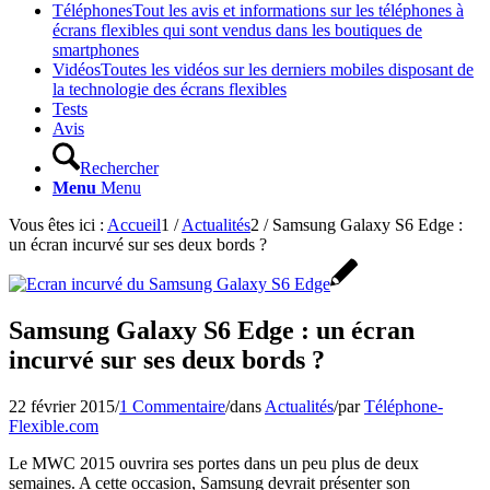
Téléphones
Tout les avis et informations sur les téléphones à
écrans flexibles qui sont vendus dans les boutiques de
smartphones
Vidéos
Toutes les vidéos sur les derniers mobiles disposant de
la technologie des écrans flexibles
Tests
Avis
Rechercher
Menu
Menu
Vous êtes ici :
Accueil
1
/
Actualités
2
/
Samsung Galaxy S6 Edge :
un écran incurvé sur ses deux bords ?
Samsung Galaxy S6 Edge : un écran
incurvé sur ses deux bords ?
22 février 2015
/
1 Commentaire
/
dans
Actualités
/
par
Téléphone-
Flexible.com
Le MWC 2015 ouvrira ses portes dans un peu plus de deux
semaines. A cette occasion, Samsung devrait présenter son