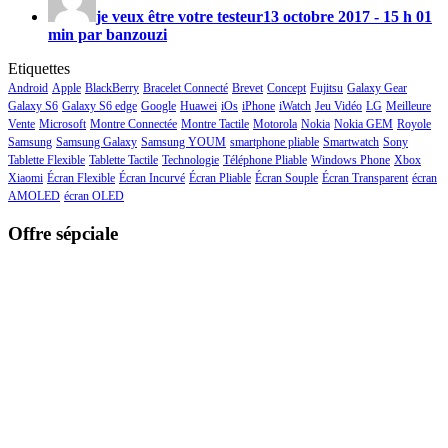
je veux être votre testeur
13 octobre 2017 - 15 h 01
min par banzouzi
Etiquettes
Android
Apple
BlackBerry
Bracelet Connecté
Brevet
Concept
Fujitsu
Galaxy Gear
Galaxy S6
Galaxy S6 edge
Google
Huawei
iOs
iPhone
iWatch
Jeu Vidéo
LG
Meilleure
Vente
Microsoft
Montre Connectée
Montre Tactile
Motorola
Nokia
Nokia GEM
Royole
Samsung
Samsung Galaxy
Samsung YOUM
smartphone pliable
Smartwatch
Sony
Tablette Flexible
Tablette Tactile
Technologie
Téléphone Pliable
Windows Phone
Xbox
Xiaomi
Écran Flexible
Écran Incurvé
Écran Pliable
Écran Souple
Écran Transparent
écran
AMOLED
écran OLED
Offre sépciale