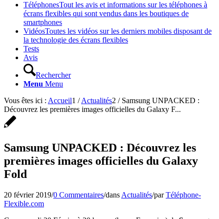
Téléphones
Tout les avis et informations sur les téléphones à
écrans flexibles qui sont vendus dans les boutiques de
smartphones
Vidéos
Toutes les vidéos sur les derniers mobiles disposant de
la technologie des écrans flexibles
Tests
Avis
Rechercher
Menu
Menu
Vous êtes ici :
Accueil
1
/
Actualités
2
/
Samsung UNPACKED :
Découvrez les premières images officielles du Galaxy F...
Samsung UNPACKED : Découvrez les
premières images officielles du Galaxy
Fold
20 février 2019
/
0 Commentaires
/
dans
Actualités
/
par
Téléphone-
Flexible.com