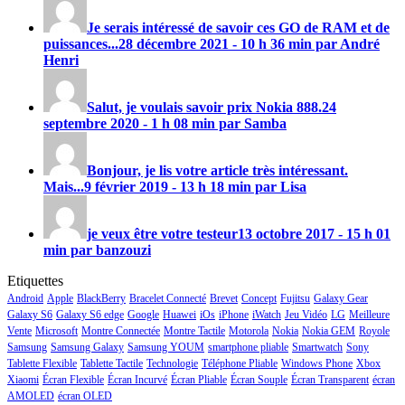
Je serais intéressé de savoir ces GO de RAM et de
puissances...
28 décembre 2021 - 10 h 36 min par André
Henri
Salut, je voulais savoir prix
Nokia 888
.
24
septembre 2020 - 1 h 08 min par Samba
Bonjour, je lis votre article très intéressant.
Mais...
9 février 2019 - 13 h 18 min par Lisa
je veux être votre testeur
13 octobre 2017 - 15 h 01
min par banzouzi
Etiquettes
Android
Apple
BlackBerry
Bracelet Connecté
Brevet
Concept
Fujitsu
Galaxy Gear
Galaxy S6
Galaxy S6 edge
Google
Huawei
iOs
iPhone
iWatch
Jeu Vidéo
LG
Meilleure
Vente
Microsoft
Montre Connectée
Montre Tactile
Motorola
Nokia
Nokia GEM
Royole
Samsung
Samsung Galaxy
Samsung YOUM
smartphone pliable
Smartwatch
Sony
Tablette Flexible
Tablette Tactile
Technologie
Téléphone Pliable
Windows Phone
Xbox
Xiaomi
Écran Flexible
Écran Incurvé
Écran Pliable
Écran Souple
Écran Transparent
écran
AMOLED
écran OLED