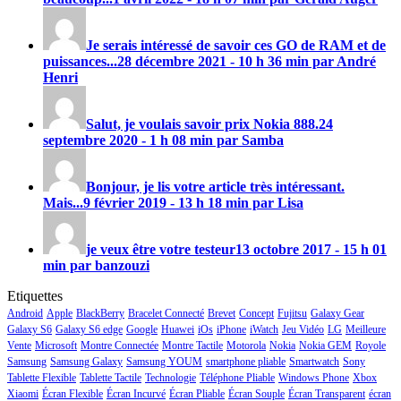
Je serais intéressé de savoir ces GO de RAM et de
puissances...
28 décembre 2021 - 10 h 36 min par André
Henri
Salut, je voulais savoir prix
Nokia 888
.
24
septembre 2020 - 1 h 08 min par Samba
Bonjour, je lis votre article très intéressant.
Mais...
9 février 2019 - 13 h 18 min par Lisa
je veux être votre testeur
13 octobre 2017 - 15 h 01
min par banzouzi
Etiquettes
Android
Apple
BlackBerry
Bracelet Connecté
Brevet
Concept
Fujitsu
Galaxy Gear
Galaxy S6
Galaxy S6 edge
Google
Huawei
iOs
iPhone
iWatch
Jeu Vidéo
LG
Meilleure
Vente
Microsoft
Montre Connectée
Montre Tactile
Motorola
Nokia
Nokia GEM
Royole
Samsung
Samsung Galaxy
Samsung YOUM
smartphone pliable
Smartwatch
Sony
Tablette Flexible
Tablette Tactile
Technologie
Téléphone Pliable
Windows Phone
Xbox
Xiaomi
Écran Flexible
Écran Incurvé
Écran Pliable
Écran Souple
Écran Transparent
écran