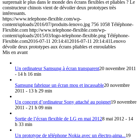
surprenait le plus dans le monde des écrans flexibles et pliables ? Le
constructeur chinois vient de dévoiler deux prototypes très
intéressants.
https://www.telephone-flexible.com/wp-
content/uploads/2016/07/produits-lenovo.jpg
756
1058
Téléphone-
Flexible.com
http://www.telephone-flexible.com/wp-
content/uploads/2015/03/logo-telephone-flexible.png
Téléphone-
Flexible.com
2016-07-11 20:14:41
2016-07-11 20:14:41
Lenovo
dévoile deux prototypes aux écrans pliables et enroulables
Mis en avant
Un ordinateur Samsung à écran transparent
20 novembre 2011
- 14 h 16 min
Samsung fabrique un écran mou et incassable
20 novembre
2011 - 13 h 29 min
Un concept d’ordinateur Sony attaché au poignet
19 novembre
2011 - 21 h 09 min
Sortie de l’écran flexible de LG en mai 2012
8 mai 2012 - 14
h 33 min
Un prototype de téléphone Nokia avec un électro-aima...
19