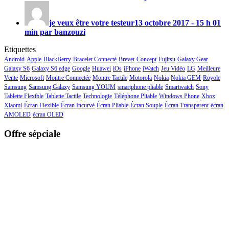
je veux être votre testeur
13 octobre 2017 - 15 h 01
min par banzouzi
Etiquettes
Android
Apple
BlackBerry
Bracelet Connecté
Brevet
Concept
Fujitsu
Galaxy Gear
Galaxy S6
Galaxy S6 edge
Google
Huawei
iOs
iPhone
iWatch
Jeu Vidéo
LG
Meilleure
Vente
Microsoft
Montre Connectée
Montre Tactile
Motorola
Nokia
Nokia GEM
Royole
Samsung
Samsung Galaxy
Samsung YOUM
smartphone pliable
Smartwatch
Sony
Tablette Flexible
Tablette Tactile
Technologie
Téléphone Pliable
Windows Phone
Xbox
Xiaomi
Écran Flexible
Écran Incurvé
Écran Pliable
Écran Souple
Écran Transparent
écran
AMOLED
écran OLED
Offre sépciale