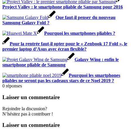
Project Valley : le smartphone pliable de Samsung pour 2016
Que faut-il penser du nouveau
Samsung Galaxy Fold ?
Pourquoi les smartphones pliables ?
Pour la rentrée faut-il opter pour le « Zenbook 17 Fold », le
premier laptop d’Asus avec écran flexible?
Galaxy Wing : enfin le
smartphone pliable de Samsung
Pourquoi les smartphones
pliables ne seront pas les cadeaux stars de ce Noel 2019 ?
0
réponses
Laisser un commentaire
Rejoindre la discussion?
N’hésitez pas à contribuer !
Laisser un commentaire