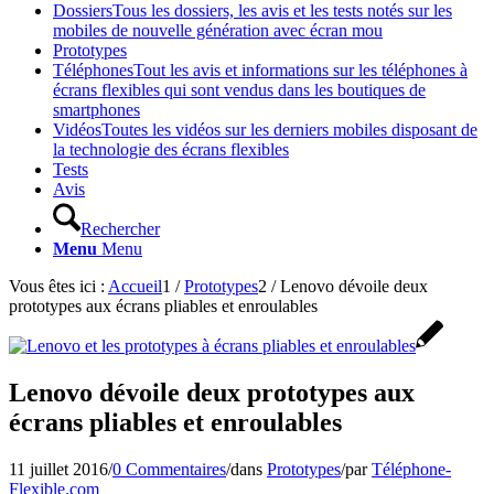
Dossiers
Tous les dossiers, les avis et les tests notés sur les
mobiles de nouvelle génération avec écran mou
Prototypes
Téléphones
Tout les avis et informations sur les téléphones à
écrans flexibles qui sont vendus dans les boutiques de
smartphones
Vidéos
Toutes les vidéos sur les derniers mobiles disposant de
la technologie des écrans flexibles
Tests
Avis
Rechercher
Menu
Menu
Vous êtes ici :
Accueil
1
/
Prototypes
2
/
Lenovo dévoile deux
prototypes aux écrans pliables et enroulables
Lenovo dévoile deux prototypes aux
écrans pliables et enroulables
11 juillet 2016
/
0 Commentaires
/
dans
Prototypes
/
par
Téléphone-
Flexible.com