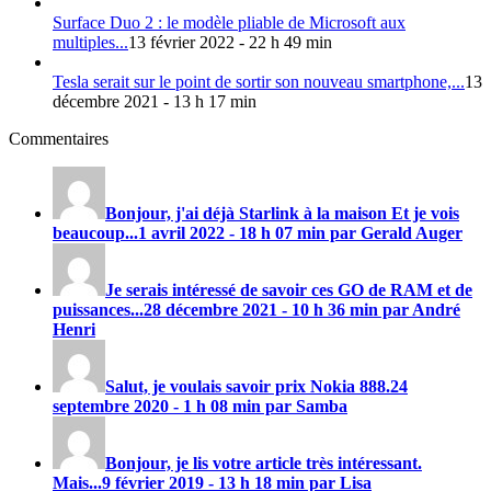
Surface Duo 2 : le modèle pliable de Microsoft aux
multiples...
13 février 2022 - 22 h 49 min
Tesla serait sur le point de sortir son nouveau smartphone,...
13
décembre 2021 - 13 h 17 min
Commentaires
Bonjour, j'ai déjà Starlink à la maison Et je vois
beaucoup...
1 avril 2022 - 18 h 07 min par Gerald Auger
Je serais intéressé de savoir ces GO de RAM et de
puissances...
28 décembre 2021 - 10 h 36 min par André
Henri
Salut, je voulais savoir prix
Nokia 888
.
24
septembre 2020 - 1 h 08 min par Samba
Bonjour, je lis votre article très intéressant.
Mais...
9 février 2019 - 13 h 18 min par Lisa