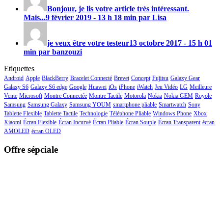
Bonjour, je lis votre article très intéressant.
Mais...
9 février 2019 - 13 h 18 min par Lisa
je veux être votre testeur
13 octobre 2017 - 15 h 01
min par banzouzi
Etiquettes
Android
Apple
BlackBerry
Bracelet Connecté
Brevet
Concept
Fujitsu
Galaxy Gear
Galaxy S6
Galaxy S6 edge
Google
Huawei
iOs
iPhone
iWatch
Jeu Vidéo
LG
Meilleure
Vente
Microsoft
Montre Connectée
Montre Tactile
Motorola
Nokia
Nokia GEM
Royole
Samsung
Samsung Galaxy
Samsung YOUM
smartphone pliable
Smartwatch
Sony
Tablette Flexible
Tablette Tactile
Technologie
Téléphone Pliable
Windows Phone
Xbox
Xiaomi
Écran Flexible
Écran Incurvé
Écran Pliable
Écran Souple
Écran Transparent
écran
AMOLED
écran OLED
Offre sépciale