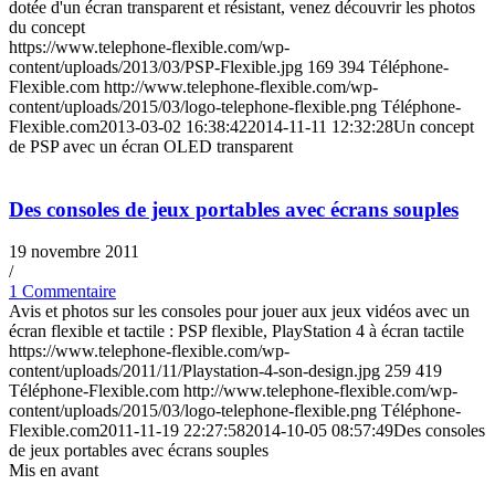
dotée d'un écran transparent et résistant, venez découvrir les photos
du concept
https://www.telephone-flexible.com/wp-
content/uploads/2013/03/PSP-Flexible.jpg
169
394
Téléphone-
Flexible.com
http://www.telephone-flexible.com/wp-
content/uploads/2015/03/logo-telephone-flexible.png
Téléphone-
Flexible.com
2013-03-02 16:38:42
2014-11-11 12:32:28
Un concept
de PSP avec un écran OLED transparent
Des consoles de jeux portables avec écrans souples
19 novembre 2011
/
1 Commentaire
Avis et photos sur les consoles pour jouer aux jeux vidéos avec un
écran flexible et tactile : PSP flexible, PlayStation 4 à écran tactile
https://www.telephone-flexible.com/wp-
content/uploads/2011/11/Playstation-4-son-design.jpg
259
419
Téléphone-Flexible.com
http://www.telephone-flexible.com/wp-
content/uploads/2015/03/logo-telephone-flexible.png
Téléphone-
Flexible.com
2011-11-19 22:27:58
2014-10-05 08:57:49
Des consoles
de jeux portables avec écrans souples
Mis en avant