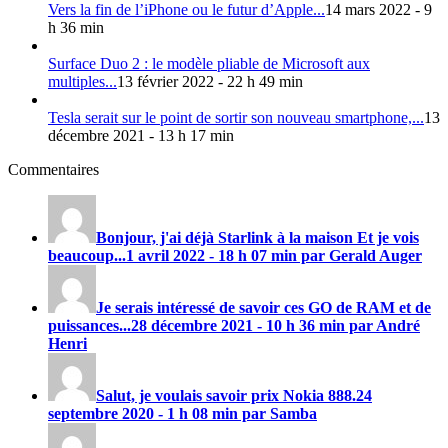
Vers la fin de l’iPhone ou le futur d’Apple...
14 mars 2022 - 9
h 36 min
Surface Duo 2 : le modèle pliable de Microsoft aux
multiples...
13 février 2022 - 22 h 49 min
Tesla serait sur le point de sortir son nouveau smartphone,...
13
décembre 2021 - 13 h 17 min
Commentaires
Bonjour, j'ai déjà Starlink à la maison Et je vois
beaucoup...
1 avril 2022 - 18 h 07 min par Gerald Auger
Je serais intéressé de savoir ces GO de RAM et de
puissances...
28 décembre 2021 - 10 h 36 min par André
Henri
Salut, je voulais savoir prix
Nokia 888
.
24
septembre 2020 - 1 h 08 min par Samba