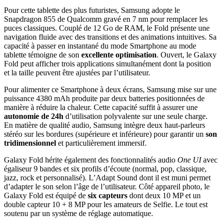
Pour cette tablette des plus futuristes, Samsung adopte le
Snapdragon 855 de Qualcomm gravé en 7 nm pour remplacer les
puces classiques. Couplé de 12 Go de RAM, le Fold présente une
navigation fluide avec des transitions et des animations intuitives. Sa
capacité à passer en instantané du mode Smartphone au mode
tablette témoigne de son
excellente optimisation
. Ouvert, le Galaxy
Fold peut afficher trois applications simultanément dont la position
et la taille peuvent être ajustées par l’utilisateur.
Pour alimenter ce Smartphone à deux écrans, Samsung mise sur une
puissance 4380 mAh produite par deux batteries positionnées de
manière à réduire la chaleur. Cette capacité suffit à assurer une
autonomie de 24h
d’utilisation polyvalente sur une seule charge.
En matière de qualité audio, Samsung intègre deux haut-parleurs
stéréo sur les bordures (supérieure et inférieure) pour garantir un
son
tridimensionnel
et particulièrement immersif.
Galaxy Fold hérite également des fonctionnalités audio
One UI
avec
égaliseur 9 bandes et six profils d’écoute (normal, pop, classique,
jazz, rock et personnalisé). L’Adapt Sound dont il est muni permet
d’adapter le son selon l’âge de l’utilisateur. Côté appareil photo, le
Galaxy Fold est équipé de
six capteurs
dont deux 10 MP et un
double capteur 10 + 8 MP pour les amateurs de Selfie. Le tout est
soutenu par un système de réglage automatique.