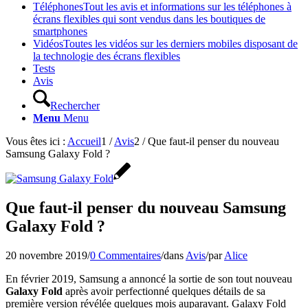
Téléphones
Tout les avis et informations sur les téléphones à
écrans flexibles qui sont vendus dans les boutiques de
smartphones
Vidéos
Toutes les vidéos sur les derniers mobiles disposant de
la technologie des écrans flexibles
Tests
Avis
Rechercher
Menu
Menu
Vous êtes ici :
Accueil
1
/
Avis
2
/
Que faut-il penser du nouveau
Samsung Galaxy Fold ?
Que faut-il penser du nouveau Samsung
Galaxy Fold ?
20 novembre 2019
/
0 Commentaires
/
dans
Avis
/
par
Alice
En février 2019, Samsung a annoncé la sortie de son tout nouveau
Galaxy Fold
après avoir perfectionné quelques détails de sa
première version révélée quelques mois auparavant. Galaxy Fold