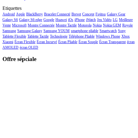
Etiquettes
Android
Apple
BlackBerry
Bracelet Connecté
Brevet
Concept
Fujitsu
Galaxy Gear
Galaxy S6
Galaxy S6 edge
Google
Huawei
iOs
iPhone
iWatch
Jeu Vidéo
LG
Meilleure
Vente
Microsoft
Montre Connectée
Montre Tactile
Motorola
Nokia
Nokia GEM
Royole
Samsung
Samsung Galaxy
Samsung YOUM
smartphone pliable
Smartwatch
Sony
Tablette Flexible
Tablette Tactile
Technologie
Téléphone Pliable
Windows Phone
Xbox
Xiaomi
Écran Flexible
Écran Incurvé
Écran Pliable
Écran Souple
Écran Transparent
écran
AMOLED
écran OLED
Offre sépciale