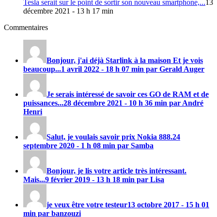
Tesla serait sur le point de sortir son nouveau smartphone,...
13
décembre 2021 - 13 h 17 min
Commentaires
Bonjour, j'ai déjà Starlink à la maison Et je vois
beaucoup...
1 avril 2022 - 18 h 07 min par Gerald Auger
Je serais intéressé de savoir ces GO de RAM et de
puissances...
28 décembre 2021 - 10 h 36 min par André
Henri
Salut, je voulais savoir prix
Nokia 888
.
24
septembre 2020 - 1 h 08 min par Samba
Bonjour, je lis votre article très intéressant.
Mais...
9 février 2019 - 13 h 18 min par Lisa
je veux être votre testeur
13 octobre 2017 - 15 h 01
min par banzouzi