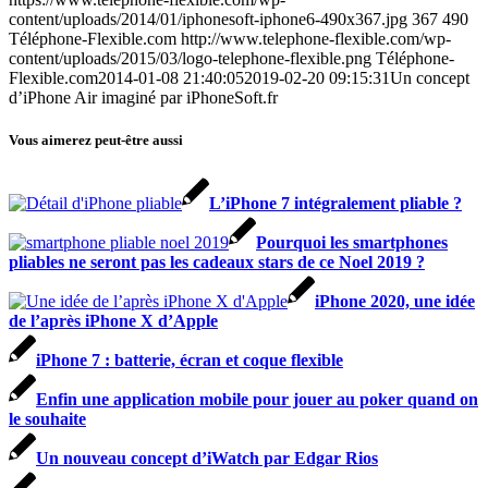
content/uploads/2014/01/iphonesoft-iphone6-490x367.jpg
367
490
Téléphone-Flexible.com
http://www.telephone-flexible.com/wp-
content/uploads/2015/03/logo-telephone-flexible.png
Téléphone-
Flexible.com
2014-01-08 21:40:05
2019-02-20 09:15:31
Un concept
d’iPhone Air imaginé par iPhoneSoft.fr
Vous aimerez peut-être aussi
L’iPhone 7 intégralement pliable ?
Pourquoi les smartphones
pliables ne seront pas les cadeaux stars de ce Noel 2019 ?
iPhone 2020, une idée
de l’après iPhone X d’Apple
iPhone 7 : batterie, écran et coque flexible
Enfin une application mobile pour jouer au poker quand on
le souhaite
Un nouveau concept d’iWatch par Edgar Rios