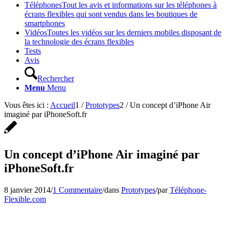
Téléphones
Tout les avis et informations sur les téléphones à
écrans flexibles qui sont vendus dans les boutiques de
smartphones
Vidéos
Toutes les vidéos sur les derniers mobiles disposant de
la technologie des écrans flexibles
Tests
Avis
Rechercher
Menu
Menu
Vous êtes ici :
Accueil
1
/
Prototypes
2
/
Un concept d’iPhone Air
imaginé par iPhoneSoft.fr
Un concept d’iPhone Air imaginé par
iPhoneSoft.fr
8 janvier 2014
/
1 Commentaire
/
dans
Prototypes
/
par
Téléphone-
Flexible.com