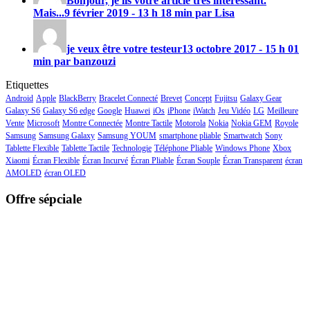
Bonjour, je lis votre article très intéressant.
Mais...
9 février 2019 - 13 h 18 min par Lisa
je veux être votre testeur
13 octobre 2017 - 15 h 01
min par banzouzi
Etiquettes
Android
Apple
BlackBerry
Bracelet Connecté
Brevet
Concept
Fujitsu
Galaxy Gear
Galaxy S6
Galaxy S6 edge
Google
Huawei
iOs
iPhone
iWatch
Jeu Vidéo
LG
Meilleure
Vente
Microsoft
Montre Connectée
Montre Tactile
Motorola
Nokia
Nokia GEM
Royole
Samsung
Samsung Galaxy
Samsung YOUM
smartphone pliable
Smartwatch
Sony
Tablette Flexible
Tablette Tactile
Technologie
Téléphone Pliable
Windows Phone
Xbox
Xiaomi
Écran Flexible
Écran Incurvé
Écran Pliable
Écran Souple
Écran Transparent
écran
AMOLED
écran OLED
Offre sépciale