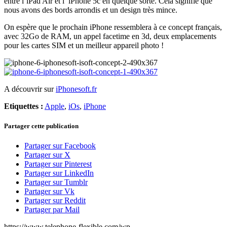
entre l’iPad Air et l’ iPhone 5c en quelque sorte. Cela signifie que
nous avons des bords arrondis et un design très mince.
On espère que le prochain iPhone ressemblera à ce concept français,
avec 32Go de RAM, un appel facetime en 3d, deux emplacements
pour les cartes SIM et un meilleur appareil photo !
A découvrir sur
iPhonesoft.fr
Etiquettes :
Apple
,
iOs
,
iPhone
Partager cette publication
Partager sur Facebook
Partager sur X
Partager sur Pinterest
Partager sur LinkedIn
Partager sur Tumblr
Partager sur Vk
Partager sur Reddit
Partager par Mail
https://www.telephone-flexible.com/wp-