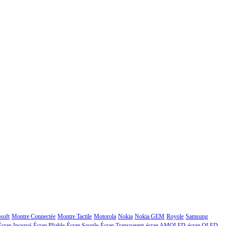
soft
Montre Connectée
Montre Tactile
Motorola
Nokia
Nokia GEM
Royole
Samsung
Écran Incurvé
Écran Pliable
Écran Souple
Écran Transparent
écran AMOLED
écran OLED