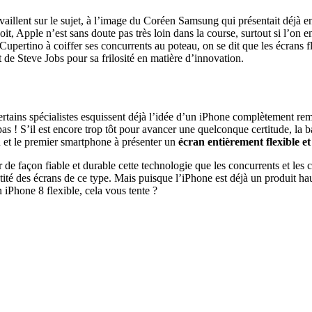
ravaillent sur le sujet, à l’image du Coréen Samsung qui présentait déjà 
, Apple n’est sans doute pas très loin dans la course, surtout si l’on en
upertino à coiffer ses concurrents au poteau, on se dit que les écrans f
de Steve Jobs pour sa frilosité en matière d’innovation.
certains spécialistes esquissent déjà l’idée d’un iPhone complètement re
 pas ! S’il est encore trop tôt pour avancer une quelconque certitude, la
n et le premier smartphone à présenter un
écran entièrement flexible et
 façon fiable et durable cette technologie que les concurrents et les cl
tité des écrans de ce type. Mais puisque l’iPhone est déjà un produit h
Un iPhone 8 flexible, cela vous tente ?