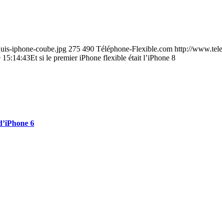
quis-iphone-coube.jpg
275
490
Téléphone-Flexible.com
http://www.tel
 15:14:43
Et si le premier iPhone flexible était l’iPhone 8
d’iPhone 6