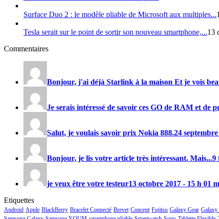
Surface Duo 2 : le modèle pliable de Microsoft aux multiples...
Tesla serait sur le point de sortir son nouveau smartphone,...
13 
Commentaires
Bonjour, j'ai déjà Starlink à la maison Et je vois be
Je serais intéressé de savoir ces GO de RAM et de pu
Salut, je voulais savoir prix
Nokia 888
.
24 septembre
Bonjour, je lis votre article très intéressant. Mais...
9 
je veux être votre testeur
13 octobre 2017 - 15 h 01 
Etiquettes
Android
Apple
BlackBerry
Bracelet Connecté
Brevet
Concept
Fujitsu
Galaxy Gear
Galaxy
Samsung Galaxy
Samsung YOUM
smartphone pliable
Smartwatch
Sony
Tablette Flexible