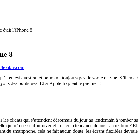
e était l’iPhone 8
one 8
Flexible.com
qu’il en est question et pourtant, toujours pas de sortie en vue. S’il 
ons des boutiques. Et si Apple frappait le premier ?
ter les clients qui s’attendent désormais du jour au lendemain à tomber s
le qui n’a cessé d’innover et truster la tendance depuis sa création ? E
 du smartphone, cela ne fait aucun doute, les écrans flexibles devraient