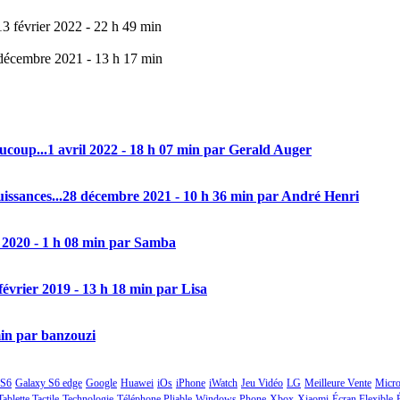
13 février 2022 - 22 h 49 min
décembre 2021 - 13 h 17 min
aucoup...
1 avril 2022 - 18 h 07 min par Gerald Auger
issances...
28 décembre 2021 - 10 h 36 min par André Henri
 2020 - 1 h 08 min par Samba
février 2019 - 13 h 18 min par Lisa
min par banzouzi
 S6
Galaxy S6 edge
Google
Huawei
iOs
iPhone
iWatch
Jeu Vidéo
LG
Meilleure Vente
Micro
Tablette Tactile
Technologie
Téléphone Pliable
Windows Phone
Xbox
Xiaomi
Écran Flexible