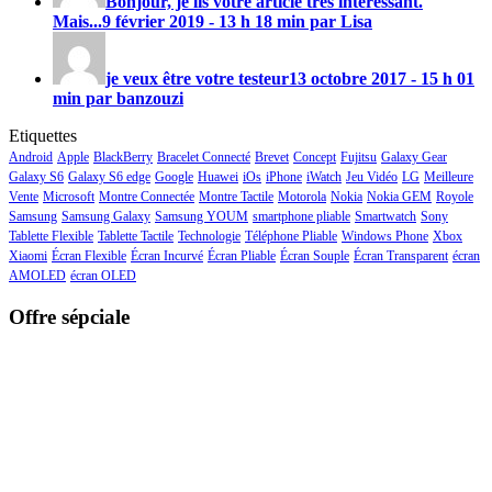
Bonjour, je lis votre article très intéressant.
Mais...
9 février 2019 - 13 h 18 min par Lisa
je veux être votre testeur
13 octobre 2017 - 15 h 01
min par banzouzi
Etiquettes
Android
Apple
BlackBerry
Bracelet Connecté
Brevet
Concept
Fujitsu
Galaxy Gear
Galaxy S6
Galaxy S6 edge
Google
Huawei
iOs
iPhone
iWatch
Jeu Vidéo
LG
Meilleure
Vente
Microsoft
Montre Connectée
Montre Tactile
Motorola
Nokia
Nokia GEM
Royole
Samsung
Samsung Galaxy
Samsung YOUM
smartphone pliable
Smartwatch
Sony
Tablette Flexible
Tablette Tactile
Technologie
Téléphone Pliable
Windows Phone
Xbox
Xiaomi
Écran Flexible
Écran Incurvé
Écran Pliable
Écran Souple
Écran Transparent
écran
AMOLED
écran OLED
Offre sépciale