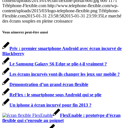
content/uploads/2015/01/ecran-flexible-portal-600.jpg
600
1171
Téléphone-Flexible.com
http://www.telephone-flexible.com/wp-
content/uploads/2015/03/logo-telephone-flexible.png
Téléphone-
Flexible.com
2015-01-31 23:58:58
2015-01-31 23:59:35
Le marché
des écrans souples en pleine croissance
Vous aimerez peut-être aussi
Priv : premier smartphone Android avec écran incurvé de
Blackberry
Le Samsung Galaxy S6 Edge se plie-t-il vraiment ?
Les écrans incurvés vont-ils changer les jeux sur mobile ?
Démonstration d’un grand écran flexible
ReFlex : le smartphone sous Androïd qui se plie
Un iphone à écran incurvé pour fin 2013 ?
FlexEnable : prototype d’écran
flexible qui s’enroule au poignet