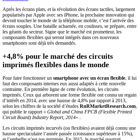
Après les écrans plats, et la révolution des écrans tactiles, largement
popularisés par Apple avec ses iPhone, la prochaine innovation qui
devrait toucher le monde de la téléphone mobile, c’est l’arrivée des
écrans souples. Une bataille acharnée, en coulisses, se prépare, entre
les géants du secteur. Signe que le marché est prometteur, les
composants flexibles qui seront intégrés dans ces nouveaux
smartphones sont déjà très demandés.
+4,8% pour le marché des circuits
imprimés flexibles dans le monde
Pour faire fonctionner un
smartphone avec un écran flexible
, il lui
faut des composants internes eux aussi adaptés à cette nouvelle
contrainte. En première ligne de cette évolution, les circuits
imprimés. Ceux qui arborent une forme flexible ont connu un regain
d’intérêt en 2014, avec une hausse de 4,8% par rapport à 2013,
selon les chiffres de la société d’études
RnRMarketResearch.com
,
qui publie le rapport «
Global and China FPCB (Flexible Printed
Circuit Board) Industry Report, 2014
« .
Les circuits imprimés incurvés (ou flexibles) avaient déjà connu une
hausse spectaculaire l’année passée (croissance supérieure à 15%),
et l’embellie n’est pas terminée. En 2015, le marché pourrait