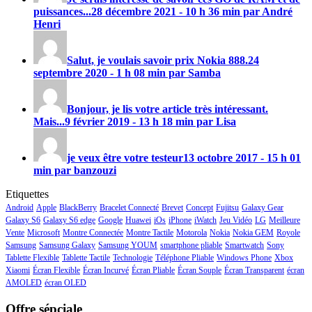
puissances...
28 décembre 2021 - 10 h 36 min par André
Henri
Salut, je voulais savoir prix
Nokia 888
.
24
septembre 2020 - 1 h 08 min par Samba
Bonjour, je lis votre article très intéressant.
Mais...
9 février 2019 - 13 h 18 min par Lisa
je veux être votre testeur
13 octobre 2017 - 15 h 01
min par banzouzi
Etiquettes
Android
Apple
BlackBerry
Bracelet Connecté
Brevet
Concept
Fujitsu
Galaxy Gear
Galaxy S6
Galaxy S6 edge
Google
Huawei
iOs
iPhone
iWatch
Jeu Vidéo
LG
Meilleure
Vente
Microsoft
Montre Connectée
Montre Tactile
Motorola
Nokia
Nokia GEM
Royole
Samsung
Samsung Galaxy
Samsung YOUM
smartphone pliable
Smartwatch
Sony
Tablette Flexible
Tablette Tactile
Technologie
Téléphone Pliable
Windows Phone
Xbox
Xiaomi
Écran Flexible
Écran Incurvé
Écran Pliable
Écran Souple
Écran Transparent
écran
AMOLED
écran OLED
Offre sépciale