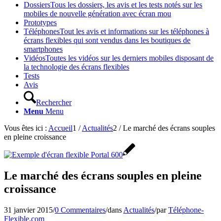
Dossiers
Tous les dossiers, les avis et les tests notés sur les
mobiles de nouvelle génération avec écran mou
Prototypes
Téléphones
Tout les avis et informations sur les téléphones à
écrans flexibles qui sont vendus dans les boutiques de
smartphones
Vidéos
Toutes les vidéos sur les derniers mobiles disposant de
la technologie des écrans flexibles
Tests
Avis
Rechercher
Menu
Menu
Vous êtes ici :
Accueil
1
/
Actualités
2
/
Le marché des écrans souples
en pleine croissance
Le marché des écrans souples en pleine
croissance
31 janvier 2015
/
0 Commentaires
/
dans
Actualités
/
par
Téléphone-
Flexible.com