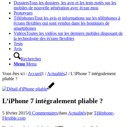
Dossiers
Tous les dossiers, les avis et les tests notés sur les
mobiles de nouvelle génération avec écran mou
Prototypes
Téléphones
Tout les avis et informations sur les téléphones à
écrans flexibles qui sont vendus dans les boutiques de
smartphones
Vidéos
Toutes les vidéos sur les derniers mobiles disposant de
la technologie des écrans flexibles
Tests
Avis
Rechercher
Menu
Menu
Vous êtes ici :
Accueil
1
/
Actualités
2
/
L’iPhone 7 intégralement
pliable ?
L’iPhone 7 intégralement pliable ?
5 février 2015
/
0 Commentaires
/
dans
Actualités
/
par
Téléphone-
Flexible.com