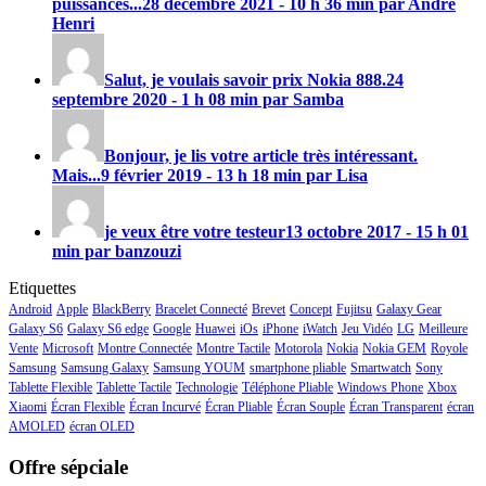
puissances...
28 décembre 2021 - 10 h 36 min par André
Henri
Salut, je voulais savoir prix
Nokia 888
.
24
septembre 2020 - 1 h 08 min par Samba
Bonjour, je lis votre article très intéressant.
Mais...
9 février 2019 - 13 h 18 min par Lisa
je veux être votre testeur
13 octobre 2017 - 15 h 01
min par banzouzi
Etiquettes
Android
Apple
BlackBerry
Bracelet Connecté
Brevet
Concept
Fujitsu
Galaxy Gear
Galaxy S6
Galaxy S6 edge
Google
Huawei
iOs
iPhone
iWatch
Jeu Vidéo
LG
Meilleure
Vente
Microsoft
Montre Connectée
Montre Tactile
Motorola
Nokia
Nokia GEM
Royole
Samsung
Samsung Galaxy
Samsung YOUM
smartphone pliable
Smartwatch
Sony
Tablette Flexible
Tablette Tactile
Technologie
Téléphone Pliable
Windows Phone
Xbox
Xiaomi
Écran Flexible
Écran Incurvé
Écran Pliable
Écran Souple
Écran Transparent
écran
AMOLED
écran OLED
Offre sépciale