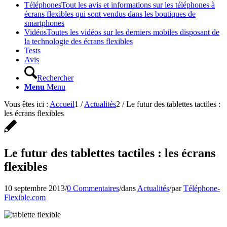
Téléphones
Tout les avis et informations sur les téléphones à
écrans flexibles qui sont vendus dans les boutiques de
smartphones
Vidéos
Toutes les vidéos sur les derniers mobiles disposant de
la technologie des écrans flexibles
Tests
Avis
Rechercher
Menu
Menu
Vous êtes ici :
Accueil
1
/
Actualités
2
/
Le futur des tablettes tactiles :
les écrans flexibles
Le futur des tablettes tactiles : les écrans
flexibles
10 septembre 2013
/
0 Commentaires
/
dans
Actualités
/
par
Téléphone-
Flexible.com