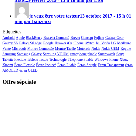
Mais...
9 février 2019 - 13 h 18 min par Lisa
je veux être votre testeur
13 octobre 2017 - 15 h 01
min par banzouzi
Etiquettes
Android
Apple
BlackBerry
Bracelet Connecté
Brevet
Concept
Fujitsu
Galaxy Gear
Galaxy S6
Galaxy S6 edge
Google
Huawei
iOs
iPhone
iWatch
Jeu Vidéo
LG
Meilleure
Vente
Microsoft
Montre Connectée
Montre Tactile
Motorola
Nokia
Nokia GEM
Royole
Samsung
Samsung Galaxy
Samsung YOUM
smartphone pliable
Smartwatch
Sony
Tablette Flexible
Tablette Tactile
Technologie
Téléphone Pliable
Windows Phone
Xbox
Xiaomi
Écran Flexible
Écran Incurvé
Écran Pliable
Écran Souple
Écran Transparent
écran
AMOLED
écran OLED
Offre sépciale